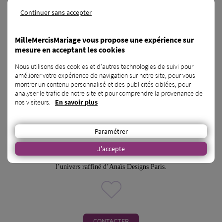
Continuer sans accepter
MilleMercisMariage vous propose une expérience sur
mesure en acceptant les cookies
Nous utilisons des cookies et d'autres technologies de suivi pour
améliorer votre expérience de navigation sur notre site, pour vous
montrer un contenu personnalisé et des publicités ciblées, pour
analyser le trafic de notre site et pour comprendre la provenance de
boutique de robe de mariée - Robes de
nos visiteurs.
En savoir plus
mariée
Paris - 75
Paramétrer
J'accepte
Robes de mariée sur mesure à Paris – Création artisanale, élégance et
accompagnement personnalisé pour un jour unique. Découvrez
l’univers raffiné d’Anaïs Designs Paris.
CONTACTER