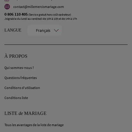
contact@millemercismariage.com
0 806 110 405
(Service gratuit hors coût opérateur)
Joignable du lundi au vendredi de 10h à 13h et de 14h à 17h
Français
LANGUE
À PROPOS
Qui sommes-nous ?
Questions fréquentes
Conditions d’utilisation
Conditions liste
LISTE
de
MARIAGE
Tous les avantages de la liste de mariage