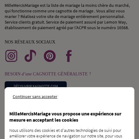
MilleMercisMariage est la liste de mariage la moins chère du marché,
qui fonctionne comme une cagnotte de mariage . Vous allez vous
marier ? Réalisez votre site de mariage entièrement personnalisé.
Service clients gratuit. Service de paiement assuré par Lemon Way,
établissement de paiement agréé par l’ACPR sous le numéro 16568.
NOS RÉSEAUX SOCIAUX
BESOIN
d’une
CAGNOTTE GÉNÉRALISTE ?
DÉCOUVRIR KAGNOTTE.COM
Continuer sans accepter
PROFESSIONNEL
du
MARIAGE ?
MilleMercisMariage vous propose une expérience sur
INSCRIVEZ-VOUS SUR L’ANNUAIRE
mesure en acceptant les cookies
Nous utilisons des cookies et d'autres technologies de suivi pour
VOUS CONNAISSEZ
des
FUTURS MARIÉS ?
améliorer votre expérience de navigation sur notre site, pour vous