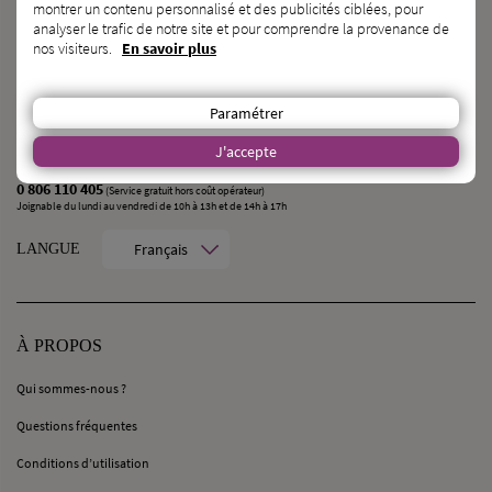
montrer un contenu personnalisé et des publicités ciblées, pour
PARLEZ-LEUR DE NOUS !
analyser le trafic de notre site et pour comprendre la provenance de
nos visiteurs.
En savoir plus
CONTACT
MilleMercisMariage - Société M Pour Toujours :
Paramétrer
21, Rue Mercière - 69002 Lyon
J'accepte
contact@millemercismariage.com
0 806 110 405
(Service gratuit hors coût opérateur)
Joignable du lundi au vendredi de 10h à 13h et de 14h à 17h
Français
LANGUE
À PROPOS
Qui sommes-nous ?
Questions fréquentes
Conditions d’utilisation