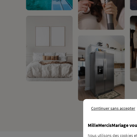
Continuer sans accepter
Un site e
MilleMercisMariage vou
Nous utilisons des cookies et