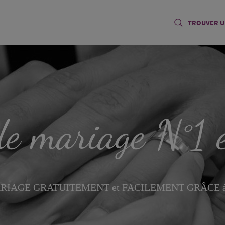
TROUVER U
 de mariage N°1 
 MARIAGE GRATUITEMENT et FACILEMENT GRÂCE 