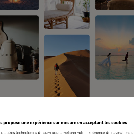
t une liste de mariage à v
s propose une expérience sur mesure en acceptant les cookies
 d'autres technologies de suivi pour améliorer votre expérience de navigation sur