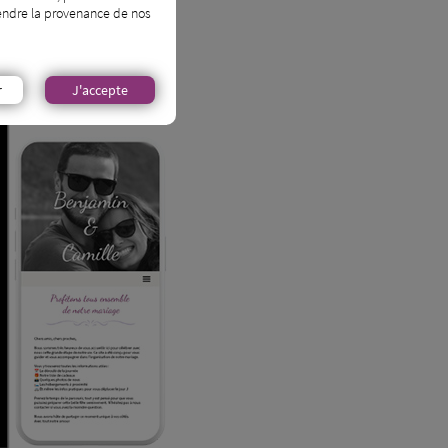
prendre la provenance de nos
r
J'accepte