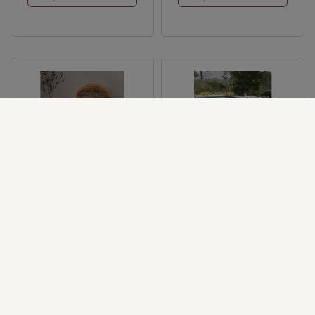
Vase en verre noir et transparent
Table de jardin en acacia massif et métal noir 6/8
79,99 €
599,00 €
Voir le site marchand
Voir le site marchand
Ajouter à ma liste
Ajouter à ma liste