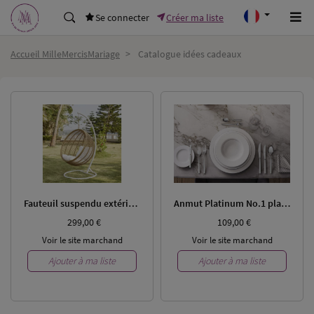
Se connecter
Créer ma liste
Accueil MilleMercisMariage
>
Catalogue idées cadeaux
Fauteuil suspendu extérieur en résine tressée
Anmut Platinum No.1 plat rond, plat - V&B
299,00 €
109,00 €
Voir le site marchand
Voir le site marchand
Ajouter à ma liste
Ajouter à ma liste