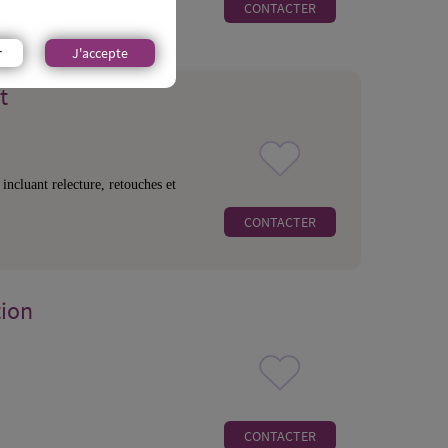
CONTACTER
r
J'accepte
t
incluant relecture, retouches et
CONTACTER
tion
CONTACTER