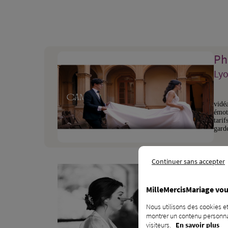
Ph
Lyo
vidé
émot
tarif
garde
Continuer sans accepter
Ma
Val
MilleMercisMariage vou
Nous utilisons des cookies et
maqui
montrer un contenu personnal
et un
visiteurs.
En savoir plus