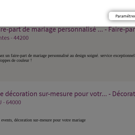
et vos invitées !
Paramétre
re-part de mariage personnalisé ... - Faire-par
tes - 44200
sez un faire-part de mariage personnalisé au design soigné. service exceptionnel 
loppes de couleur !
e décoration sur-mesure pour votr... - Décora
 - 64000
o events, décoration sur-mesure pour votre mariage