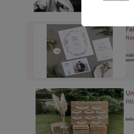
vous 
Fai
Nan
réali
enve
Un
PAU
hell