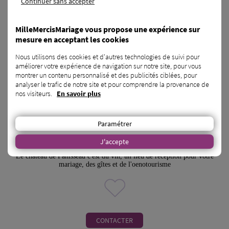
Continuer sans accepter
MilleMercisMariage vous propose une expérience sur
mesure en acceptant les cookies
Nous utilisons des cookies et d'autres technologies de suivi pour
améliorer votre expérience de navigation sur notre site, pour vous
montrer un contenu personnalisé et des publicités ciblées, pour
analyser le trafic de notre site et pour comprendre la provenance de
nos visiteurs.
En savoir plus
Château de Panisseau - Hébergements
Paramétrer
Thénac - 24
J'accepte
Le château de Panisseau c'est du vin, un lieu de réception pour votre
mariage, des gîtes et de l'oenotourisme
CONTACTER