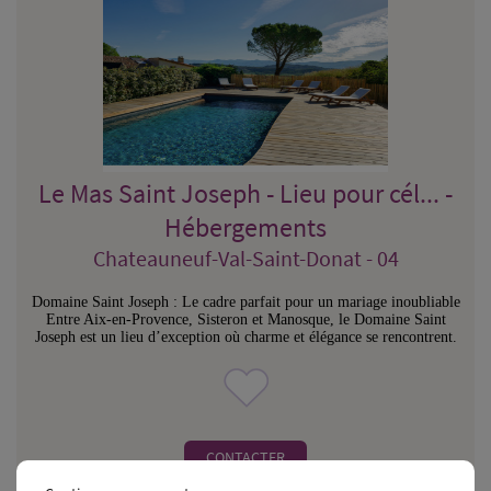
Le Mas Saint Joseph - Lieu pour cél... -
Hébergements
Chateauneuf-Val-Saint-Donat - 04
Domaine Saint Joseph : Le cadre parfait pour un mariage inoubliable
Entre Aix-en-Provence, Sisteron et Manosque, le Domaine Saint
Joseph est un lieu d’exception où charme et élégance se rencontrent.
CONTACTER