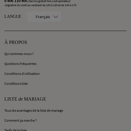
0 806 110 405
(Service gratuit hors coût opérateur)
Joignable du lundi au vendredi de 10h à 13h et de 14h à 17h
Français
LANGUE
À PROPOS
Qui sommes-nous ?
Questions fréquentes
Conditions d’utilisation
Conditions liste
LISTE
de
MARIAGE
Tous les avantages de la liste de mariage
Comment ça marche ?
Tarifs de la liste