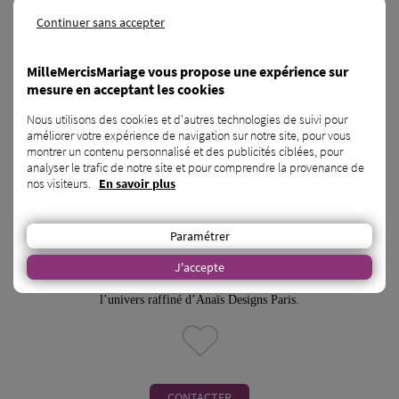
Continuer sans accepter
MilleMercisMariage vous propose une expérience sur
mesure en acceptant les cookies
Nous utilisons des cookies et d'autres technologies de suivi pour
améliorer votre expérience de navigation sur notre site, pour vous
montrer un contenu personnalisé et des publicités ciblées, pour
analyser le trafic de notre site et pour comprendre la provenance de
boutique de robe de mariée - Robes de
nos visiteurs.
En savoir plus
mariée
Paris - 75
Paramétrer
J'accepte
Robes de mariée sur mesure à Paris – Création artisanale, élégance et
accompagnement personnalisé pour un jour unique. Découvrez
l’univers raffiné d’Anaïs Designs Paris.
CONTACTER