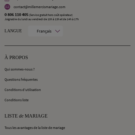
contact@millemercismariage.com
0 806 110 405
(Service gratuit hors coût opérateur)
Joignable du lundi au vendredi de 10h à 13h et de 14h à 17h
Français
LANGUE
À PROPOS
Qui sommes-nous ?
Questions fréquentes
Conditions d’utilisation
Conditions liste
LISTE
de
MARIAGE
Tous les avantages de la liste de mariage