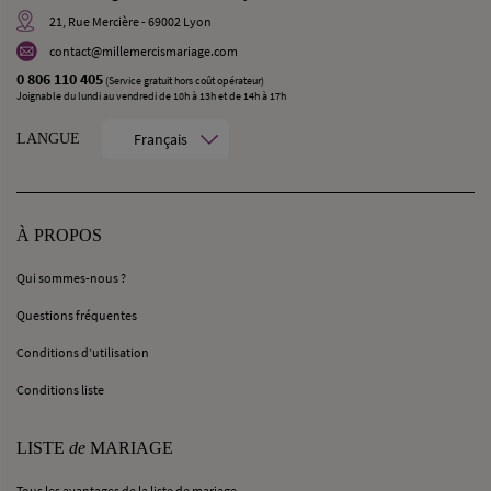
21, Rue Mercière - 69002 Lyon
contact@millemercismariage.com
0 806 110 405
(Service gratuit hors coût opérateur)
Joignable du lundi au vendredi de 10h à 13h et de 14h à 17h
Français
LANGUE
À PROPOS
Qui sommes-nous ?
Questions fréquentes
Conditions d’utilisation
Conditions liste
LISTE
de
MARIAGE
Tous les avantages de la liste de mariage