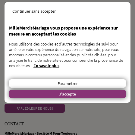
NOS RÉSEAUX SOCIAUX
Continuer sans accepter
MilleMercisMariage vous propose une expérience sur
mesure en acceptant les cookies
BESOIN
d’une
CAGNOTTE GÉNÉRALISTE ?
Nous utilisons des cookies et d'autres technologies de suivi pour
améliorer votre expérience de navigation sur notre site, pour vous
DÉCOUVRIR KAGNOTTE.COM
montrer un contenu personnalisé et des publicités ciblées, pour
analyser le trafic de notre site et pour comprendre la provenance de
nos visiteurs.
En savoir plus
PROFESSIONNEL
du
MARIAGE ?
INSCRIVEZ-VOUS SUR L’ANNUAIRE
Paramétrer
J'accepte
VOUS CONNAISSEZ
des
FUTURS MARIÉS ?
PARLEZ-LEUR DE NOUS !
CONTACT
MilleMercisMariage - Société M Pour Toujours :