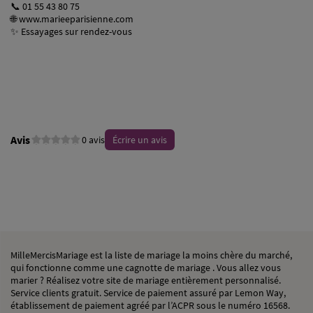
📞 01 55 43 80 75
🌐
www.marieeparisienne.com
✨ Essayages sur rendez-vous
Avis
0 avis
Écrire un avis
MilleMercisMariage est la liste de mariage la moins chère du marché,
qui fonctionne comme une cagnotte de mariage . Vous allez vous
marier ? Réalisez votre site de mariage entièrement personnalisé.
Service clients gratuit. Service de paiement assuré par Lemon Way,
établissement de paiement agréé par l’ACPR sous le numéro 16568.