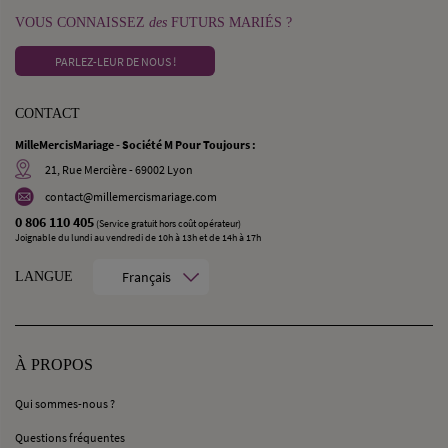
VOUS CONNAISSEZ
des
FUTURS MARIÉS ?
PARLEZ-LEUR DE NOUS !
CONTACT
MilleMercisMariage - Société M Pour Toujours :
21, Rue Mercière - 69002 Lyon
contact@millemercismariage.com
0 806 110 405
(Service gratuit hors coût opérateur)
Joignable du lundi au vendredi de 10h à 13h et de 14h à 17h
Français
LANGUE
À PROPOS
Qui sommes-nous ?
Questions fréquentes