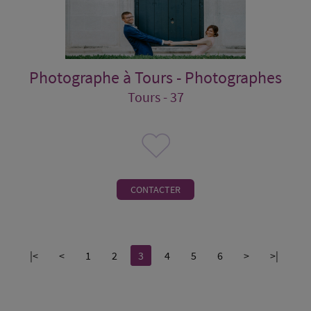
Photographe à Tours - Photographes
Tours - 37
CONTACTER
|<
<
1
2
3
4
5
6
>
>|