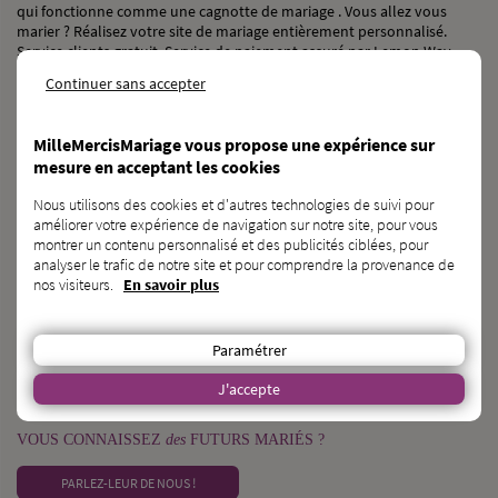
qui fonctionne comme une cagnotte de mariage . Vous allez vous
marier ? Réalisez votre site de mariage entièrement personnalisé.
Service clients gratuit. Service de paiement assuré par Lemon Way,
établissement de paiement agréé par l’ACPR sous le numéro 16568.
Continuer sans accepter
NOS RÉSEAUX SOCIAUX
MilleMercisMariage vous propose une expérience sur
mesure en acceptant les cookies
Nous utilisons des cookies et d'autres technologies de suivi pour
améliorer votre expérience de navigation sur notre site, pour vous
BESOIN
d’une
CAGNOTTE GÉNÉRALISTE ?
montrer un contenu personnalisé et des publicités ciblées, pour
analyser le trafic de notre site et pour comprendre la provenance de
DÉCOUVRIR KAGNOTTE.COM
nos visiteurs.
En savoir plus
PROFESSIONNEL
du
MARIAGE ?
Paramétrer
INSCRIVEZ-VOUS SUR L’ANNUAIRE
J'accepte
VOUS CONNAISSEZ
des
FUTURS MARIÉS ?
PARLEZ-LEUR DE NOUS !