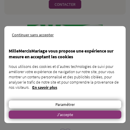
CONTACTER
Continuer sans accepter
MilleMercisMariage vous propose une expérience sur
mesure en acceptant les cookies
Nous utilisons des cookies et d'autres technologies de suivi pour
améliorer votre expérience de navigation sur notre site, pour vous
montrer un contenu personnalisé et des publicités ciblées, pour
Château-monastère de la Corroirie -
analyser le trafic de notre site et pour comprendre la provenance de
nos visiteurs.
En savoir plus
Voyages de noces
Montrésor - 37
Paramétrer
Célébrez votre mariage dans l'élégance historique de la Corroirie en
J'accepte
Touraine. Cadre enchanteur, hébergement de charme, et distillerie
artisanale pour une cérémonie inoubliable.