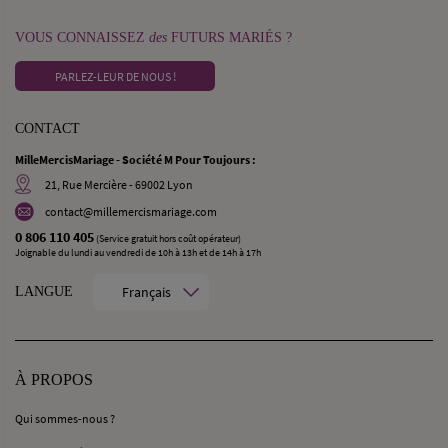
VOUS CONNAISSEZ
des
FUTURS MARIÉS ?
PARLEZ-LEUR DE NOUS !
CONTACT
MilleMercisMariage - Société M Pour Toujours :
21, Rue Mercière - 69002 Lyon
contact@millemercismariage.com
0 806 110 405
(Service gratuit hors coût opérateur)
Joignable du lundi au vendredi de 10h à 13h et de 14h à 17h
Français
LANGUE
À PROPOS
Qui sommes-nous ?