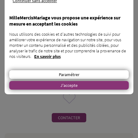
Continuer sans accepter
MilleMercisMariage vous propose une expérience sur
mesure en acceptant les cookies
Nous utilisons des cookies et d'autres technologies de suivi pour
améliorer votre expérience de navigation sur notre site, pour vous
montrer un contenu personnalisé et des publicités ciblées, pour
analyser le trafic de notre site et pour comprendre la provenance de
Traiteur Zéro Déchet - Traiteurs mariage
nos visiteurs.
En savoir plus
Nanterre - 92
Paramétrer
Les Empotés, c’est un service traiteur engagé qui propose des
prestations gastronomiques zéro déchet.
J'accepte
CONTACTER