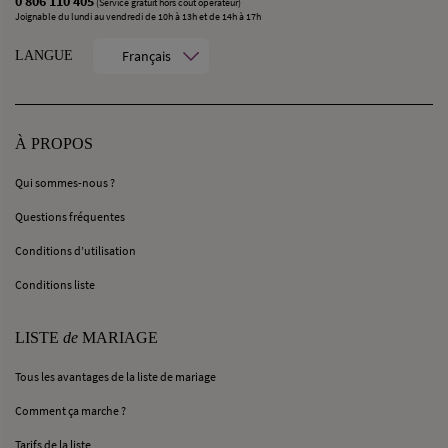
0 806 110 405
(Service gratuit hors coût opérateur)
Joignable du lundi au vendredi de 10h à 13h et de 14h à 17h
Français
LANGUE
À PROPOS
Qui sommes-nous ?
Questions fréquentes
Conditions d’utilisation
Conditions liste
LISTE
de
MARIAGE
Tous les avantages de la liste de mariage
Comment ça marche ?
Tarifs de la liste