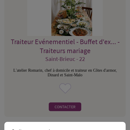
Traiteur Evénementiel - Buffet d'ex... -
Traiteurs mariage
Saint-Brieuc - 22
L'atelier Romarin, chef à domicile et traiteur en Côtes d'armor,
Dinard et Saint-Malo
CONTACTER