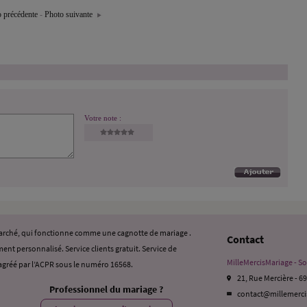
 précédente
-
Photo suivante
Votre note :
 marché, qui fonctionne comme une cagnotte de mariage .
Contact
ent personnalisé. Service clients gratuit. Service de
MilleMercisMariage - So
gréé par l’ACPR sous le numéro 16568.
21, Rue Mercière - 6
Professionnel du mariage ?
contact@millemerc