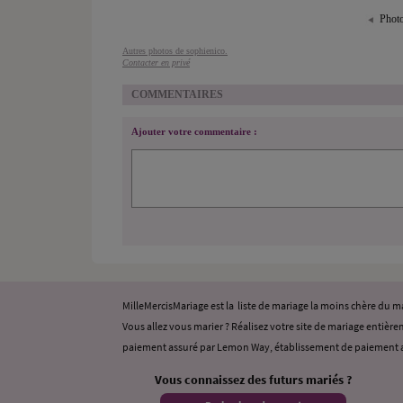
Photo
Autres photos de sophienico.
Contacter en privé
COMMENTAIRES
Ajouter votre commentaire :
MilleMercisMariage est la liste de mariage la moins chère du
Vous allez vous marier ? Réalisez votre site de mariage entièrem
paiement assuré par Lemon Way, établissement de paiement a
Vous connaissez des futurs mariés ?