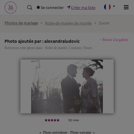
Se connecter
Créer ma liste
Photos de mariage
>
Robe-de-mariee de mariée
>
Zoom
< Retour à la galerie
Photo ajoutée par : alexandraludovic
Retrouvez cette photo dans :
Robe de mariée
,
Costume
,
Fleurs
.
[6] votes
Photo précédente
-
Photo suivante