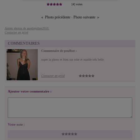
[4] votes
Photo précédente
-
Photo suivante
Autres photos de aureliejulien2010.
Contacter en privé
COMMENTAIRES
Commentaire de poulbot :
super la photo et bien sur robe et mariée trés belle
Contacter en privé
Ajouter votre commentaire :
Votre note :