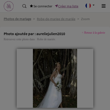
Se connecter
Créer ma liste
Photos de mariage
>
Robe-de-mariee de mariée
>
Zoom
< Retour à la galerie
Photo ajoutée par : aureliejulien2010
Retrouvez cette photo dans :
Robe de mariée
.