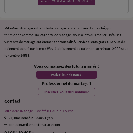
Créer votre album photo
MilleMercisMariage est la liste de mariage la moins chère du marché, qui
fonctionne comme une cagnotte de mariage . Vous allez vous marier ? Réalisez
votre site de mariage entièrement personnalisé. Service clients gratuit. Service de
paiement assuré par Lemon Way, établissement de paiement agréé par l’ACPR sous
le numéro 16568.
Vous connaissez des futurs mariés ?
Parlez-leur de nous !
Professionnel du mariage ?
Inscrivez-vous sur l’annuaire
Contact
MilleMercisMariage - Société M Pour Toujours :
21, Rue Mercière - 69002 Lyon
contact@millemercismariage.com
0 806 110 405