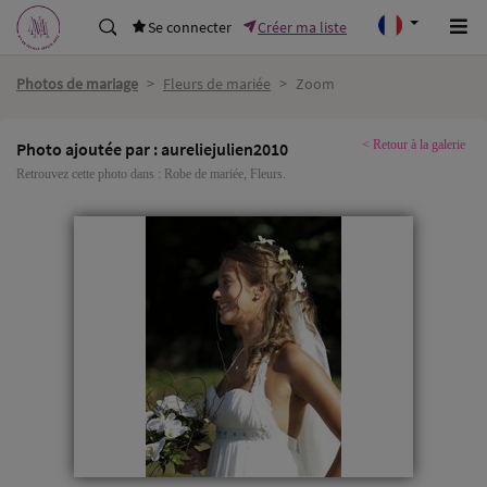
Se connecter
Créer ma liste
Photos de mariage
>
Fleurs de mariée
>
Zoom
< Retour à la galerie
Photo ajoutée par : aureliejulien2010
Retrouvez cette photo dans :
Robe de mariée
,
Fleurs
.