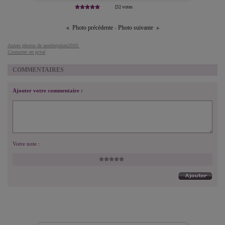
[5] votes
Photo précédente
-
Photo suivante
Autres photos de aureliejulien2010.
Contacter en privé
COMMENTAIRES
Ajouter votre commentaire :
Votre note :