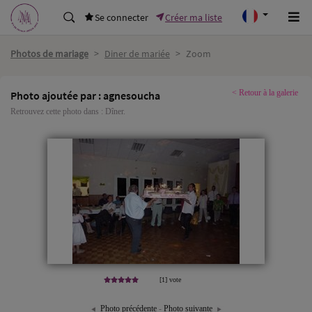
Se connecter
Créer ma liste
Photos de mariage
>
Diner de mariée
>
Zoom
< Retour à la galerie
Photo ajoutée par : agnesoucha
Retrouvez cette photo dans :
Dîner
.
[1] vote
Photo précédente
-
Photo suivante