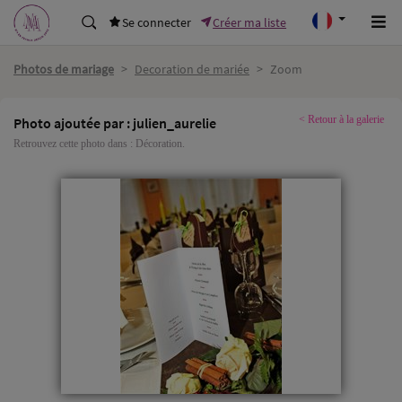
Se connecter
Créer ma liste
Photos de mariage
>
Decoration de mariée
>
Zoom
< Retour à la galerie
Photo ajoutée par : julien_aurelie
Retrouvez cette photo dans :
Décoration
.