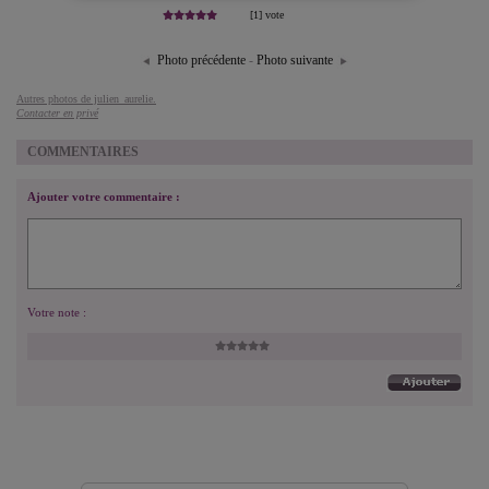
[1] vote
Photo précédente
-
Photo suivante
Autres photos de julien_aurelie.
Contacter en privé
COMMENTAIRES
Ajouter votre commentaire :
Votre note :