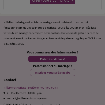
Créer votre album photo
MilleMercisMariage est la liste de mariage la moins chère du marché, qui
fonctionne comme une cagnotte de mariage . Vous allez vous marier ? Réalisez
votre site de mariage entièrement personnalisé. Service clients gratuit. Service de
paiement assuré par Lemon Way, établissement de paiement agréé par l’ACPR sous
le numéro 16568.
Vous connaissez des futurs mariés ?
Parlez-leur de nous !
Professionnel du mariage ?
Inscrivez-vous sur l’annuaire
Contact
MilleMercisMariage - Société M Pour Toujours :
21, Rue Mercière - 69002 Lyon
contact@millemercismariage.com
0 806 110 405