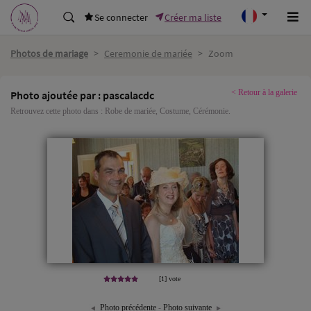
Se connecter
Créer ma liste
Photos de mariage
>
Ceremonie de mariée
>
Zoom
< Retour à la galerie
Photo ajoutée par : pascalacdc
Retrouvez cette photo dans :
Robe de mariée
,
Costume
,
Cérémonie
.
[1] vote
Photo précédente
-
Photo suivante