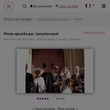
Se connecter
Créer ma liste
Photos de mariage
>
Ceremonie de mariée
>
Zoom
< Retour à la galerie
Photo ajoutée par : benetarnaud
Retrouvez cette photo dans :
Robe de mariée
,
Costume
,
Cérémonie
.
[3] votes
Photo précédente
-
Photo suivante