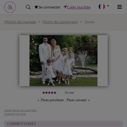
Se connecter
Créer ma liste
Photos de mariage
>
Photo de caroleyann
>
Zoom
[1] vote
Photo précédente
-
Photo suivante
Autres photos de caroleyann.
Contacter en privé
COMMENTAIRES