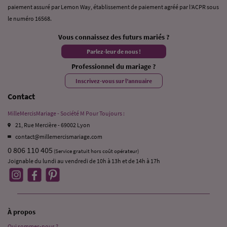
paiement assuré par Lemon Way, établissement de paiement agréé par l’ACPR sous
le numéro 16568.
Vous connaissez des futurs mariés ?
Parlez-leur de nous !
Professionnel du mariage ?
Inscrivez-vous sur l’annuaire
Contact
MilleMercisMariage - Société M Pour Toujours :
21, Rue Mercière - 69002 Lyon
contact@millemercismariage.com
0 806 110 405
(Service gratuit hors coût opérateur)
Joignable du lundi au vendredi de 10h à 13h et de 14h à 17h
À propos
Qui sommes-nous ?