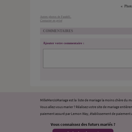
Photo
Autres photos de Farah81.
Contacter en privé
COMMENTAIRES
Ajouter votre commentaire :
MilleMercisMariage est la liste de mariage la moins chère du
Vous allez vous marier ? Réalisez votre site de mariage entièrem
paiement assuré par Lemon Way, établissement de paiement a
Vous connaissez des futurs mariés ?