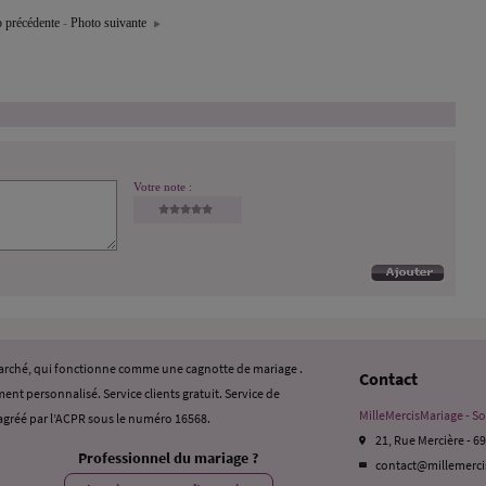
 précédente
-
Photo suivante
Votre note :
 marché, qui fonctionne comme une cagnotte de mariage .
Contact
ent personnalisé. Service clients gratuit. Service de
MilleMercisMariage - So
gréé par l’ACPR sous le numéro 16568.
21, Rue Mercière - 6
Professionnel du mariage ?
contact@millemerc