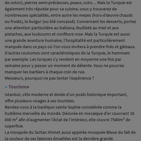
de coton), pierres semi-précieuses, peaux, cuirs… Mais la Turquie est
également très réputée pour sa cuisine, vous y trouverez de
nombreuses spécialités, entre autre les mezes (hors-d’œuvre chauds
ou froids), le bulgur (ou blé concassé). Concernant les desserts, portez
une attention particulière au baklava, feuilleté au miel et aux
pistaches, aux loukoums et confiture rose. Mais la Turquie est aussi
une grande aventure humaine, l’hospitalité est particulièrement
marquée dans ce pays où l’on vous invitera à prendre thés et gâteaux.
D’autres coutumes sont caractéristiques de la Turquie, le hammam
par exemple. Les turques s’y rendent en moyenne une fois par
semaine pour y passer un moment de détente. Vous ne pourrez
manquer les barbiers à chaque coin de rue.
Messieurs, pourquoi ne pas tenter l’expérience ?
•
Tourisme
Istanbul, ville moderne et dotée d’un poids historique important,
offre plusieurs visages à ses touristes.
Rendez-vous à la basilique sainte Sophie considérée comme la
huitième merveille du monde. Décorée en mosaïque d’or couvrant 16
000 m² afin d’augmenter l’éclat de l’intérieur, elle couvre 7540m² de
superficie.
La mosquée du Sultan Ahmet aussi appelée mosquée Bleue du fait de
la couleur de ses faïences émaillées est la dernière grande