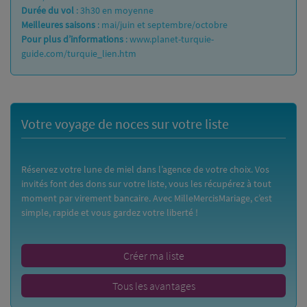
Durée du vol
: 3h30 en moyenne
Meilleures saisons
: mai/juin et septembre/octobre
Pour plus d’informations
:
www.planet-turquie-
guide.com/turquie_lien.htm
Votre voyage de noces sur votre liste
Réservez votre lune de miel dans l’agence de votre choix. Vos
invités font des dons sur votre liste, vous les récupérez à tout
moment par virement bancaire. Avec MilleMercisMariage, c’est
simple, rapide et vous gardez votre liberté !
Créer ma liste
Tous les avantages