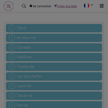
Se connecter
Créer ma liste
Tahiti
1
Ile Maurice
2
Canada
3
Maldives
4
Thaïlande
5
Les Seychelles
6
Laponie
7
Tanzanie
8
Venise
9