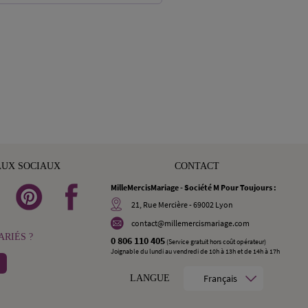
AUX SOCIAUX
CONTACT
MilleMercisMariage - Société M Pour Toujours :
21, Rue Mercière - 69002 Lyon
contact@millemercismariage.com
RIÉS ?
0 806 110 405
(Service gratuit hors coût opérateur)
Joignable du lundi au vendredi de 10h à 13h et de 14h à 17h
Français
LANGUE