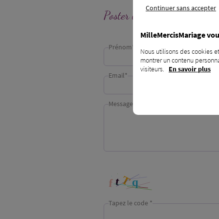
Continuer sans accepter
Poster un message
MilleMercisMariage vou
Prénom*
Nous utilisons des cookies et
montrer un contenu personnal
visiteurs.
En savoir plus
Email*
Message*
Tapez le code *