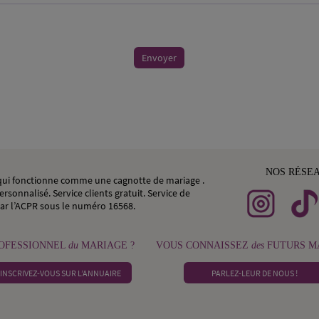
Envoyer
NOS RÉSE
, qui fonctionne comme une cagnotte de mariage .
rsonnalisé. Service clients gratuit. Service de
ar l’ACPR sous le numéro 16568.
OFESSIONNEL
du
MARIAGE ?
VOUS CONNAISSEZ
des
FUTURS MA
INSCRIVEZ-VOUS SUR L’ANNUAIRE
PARLEZ-LEUR DE NOUS !