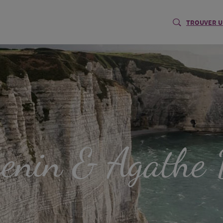
TROUVER U
enin
& Agathe
D