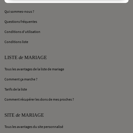
Qui sommes-nous ?
Questions fréquentes
Conditions d’utilisation
Conditions liste
LISTE
de
MARIAGE
Tous les avantages de la liste de mariage
Comment ça marche ?
Tarifs de la liste
Comment récupérer les dons de mes proches ?
SITE
de
MARIAGE
Tous les avantages du site personnalisé