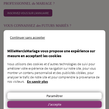
PROFESSIONNEL
du
MARIAGE ?
INSCRIVEZ-VOUS SUR L’ANNUAIRE
VOUS CONNAISSEZ
des
FUTURS MARIÉS ?
PARLEZ-LEUR DE NOUS !
Continuer sans accepter
CONTACT
MilleMercisMariage vous propose une expérience sur
mesure en acceptant les cookies
MilleMercisMariage - Société M Pour Toujours :
21, Rue Mercière - 69002 Lyon
Nous utilisons des cookies et d'autres technologies de suivi pour
améliorer votre expérience de navigation sur notre site, pour vous
contact@millemercismariage.com
montrer un contenu personnalisé et des publicités ciblées, pour
0 806 110 405
(Service gratuit hors coût opérateur)
analyser le trafic de notre site et pour comprendre la provenance de
Joignable du lundi au vendredi de 10h à 13h et de 14h à 17h
nos visiteurs.
En savoir plus
Français
LANGUE
Paramétrer
J'accepte
À PROPOS