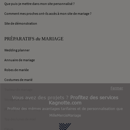
Que puis-je mettre dans mon site personnalisé ?
Comment mes proches ont-ils accès à mon site de mariage ?
Site de démonstration
PRÉPARATIFS
du
MARIAGE
Wedding planner
Annuaire de mariage
Robes de mariée
Costumes de marié
Fermer
Traiteur de mariage
Vous avez des projets ?
Profitez des services
Voyage de noces
Kagnotte.com
Profitez des mêmes avantages tarifaires et de personnalisation que
Photographie de mariage
MilleMercisMariage
Top des lunes de miel
Fleurs