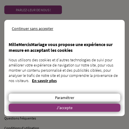
PARLEZ-LEUR DE NOUS !
CONTACT
Continuer sans accepter
MilleMercisMariage - Société M Pour Toujours :
21, Rue Mercière - 69002 Lyon
MilleMercisMariage vous propose une expérience sur
contact@millemercismariage.com
mesure en acceptant les cookies
0 806 110 405
(Service gratuit hors coût opérateur)
Nous utilisons des cookies et d'autres technologies de suivi pour
Joignable du lundi au vendredi de 10h à 13h et de 14h à 17h
améliorer votre expérience de navigation sur notre site, pour vous
montrer un contenu personnalisé et des publicités ciblées, pour
Français
LANGUE
analyser le trafic de notre site et pour comprendre la provenance de
nos visiteurs.
En savoir plus
À PROPOS
Paramétrer
J'accepte
Qui sommes-nous ?
Questions fréquentes
Conditions d’utilisation