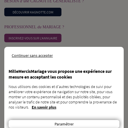
BESOIN
d’une
CAGNOTTE GÉNÉRALISTE ?
DÉCOUVRIR KAGNOTTE.COM
PROFESSIONNEL
du
MARIAGE ?
INSCRIVEZ-VOUS SUR L’ANNUAIRE
VOUS CONNAISSEZ
des
FUTURS MARIÉS ?
Continuer sans accepter
PARLEZ-LEUR DE NOUS !
MilleMercisMariage vous propose une expérience sur
mesure en acceptant les cookies
CONTACT
Nous utilisons des cookies et d'autres technologies de suivi pour
MilleMercisMariage - Société M Pour Toujours :
améliorer votre expérience de navigation sur notre site, pour vous
21, Rue Mercière - 69002 Lyon
montrer un contenu personnalisé et des publicités ciblées, pour
analyser le trafic de notre site et pour comprendre la provenance de
contact@millemercismariage.com
nos visiteurs.
En savoir plus
0 806 110 405
(Service gratuit hors coût opérateur)
Joignable du lundi au vendredi de 10h à 13h et de 14h à 17h
Paramétrer
Français
LANGUE