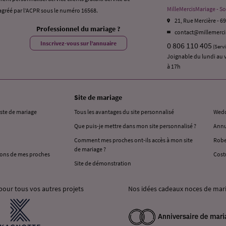
MilleMercisMariage - So
gréé par l’ACPR sous le numéro 16568.
21, Rue Mercière - 6
Professionnel du mariage ?
contact@millemerc
Inscrivez-vous sur l’annuaire
0 806 110 405
(Serv
Joignable du lundi au 
à 17h
Site de mariage
iste de mariage
Tous les avantages du site personnalisé
Wedd
Que puis-je mettre dans mon site personnalisé ?
Annu
Comment mes proches ont-ils accès à mon site
Robe
de mariage ?
ons de mes proches
Cost
Site de démonstration
pour tous vos autres projets
Nos idées cadeaux noces de mar