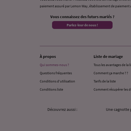
paiement assuré par Lemon Way, établissement de paiement a
Vous connaissez des futurs mariés ?
Parlez-leur de nous !
À propos
Liste de mariage
Qui sommes-nous ?
Tous les avantages de la l
Questions fréquentes
Comment ça marche ? ?
Conditions d’utilisation
Tarifs de la liste
Conditions liste
Comment récupérer les d
Découvrez aussi :
Une cagnotte 