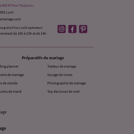
ciété M Pour Toujours :
9002 Lyon
ismariage.com
ice gratuit hors coût opérateur)
vendredi de 10h à 13h et de 14h
Préparatifs du mariage
ing planner
Traiteur de mariage
aire de mariage
Voyage de noces
s de mariée
Photographie de mariage
umes de marié
Top des lunes de miel
iage