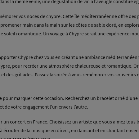
r dans la même veine, une dégustation de vin à l’aveugle constitue é
mémorer vos noces de chypre. Cette île méditerranéenne offre des p
s promener main dans la main sur les côtes de sable doré, en explor
de soleil romantique. Un voyage à Chypre serait une expérience inoub
 apporter Chypre chez vous en créant une ambiance méditerranéenne
e Chypre, pour recréer une atmosphère chaleureuse et romantique. Or
 et des grillades. Passez la soirée à vous remémorer vos souvenirs
 pour marquer cette occasion. Recherchez un bracelet orné d’une ro
et de votre engagement l’un envers l’autre.
our un concert en France. Choisissez un artiste que vous aimez tous
à écouter de la musique en direct, en dansant et en chantant ense