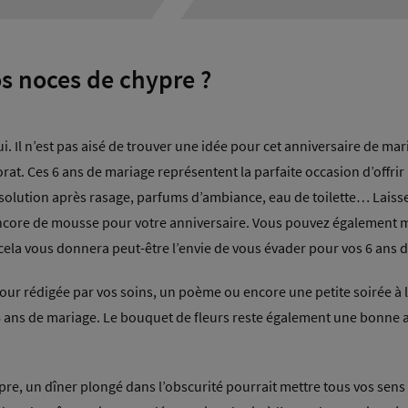
os noces de chypre ?
ui. Il n’est pas aisé de trouver une idée pour cet anniversaire de m
at. Ces 6 ans de mariage représentent la parfaite occasion d’offr
 solution après rasage, parfums d’ambiance, eau de toilette… Laisse
ncore de mousse pour votre anniversaire. Vous pouvez également mi
 cela vous donnera peut-être l’envie de vous évader pour vos 6 ans
our rédigée par vos soins, un poème ou encore une petite soirée à l
 6 ans de mariage. Le bouquet de fleurs reste également une bonne a
re, un dîner plongé dans l’obscurité pourrait mettre tous vos sens 