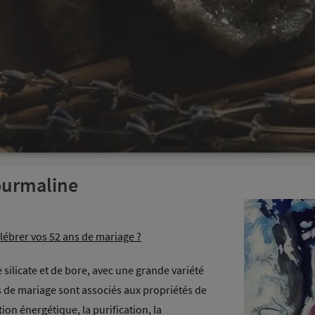
ourmaline
lébrer vos 52 ans de mariage ?
 silicate et de bore, avec une grande variété
s de mariage sont associés aux propriétés de
ion énergétique, la purification, la