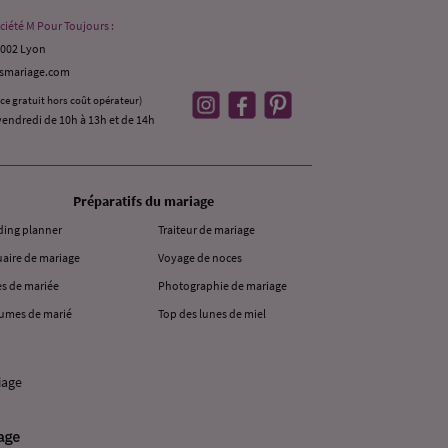
ciété M Pour Toujours :
9002 Lyon
ismariage.com
ice gratuit hors coût opérateur)
vendredi de 10h à 13h et de 14h
Préparatifs du mariage
ing planner
Traiteur de mariage
aire de mariage
Voyage de noces
s de mariée
Photographie de mariage
umes de marié
Top des lunes de miel
iage