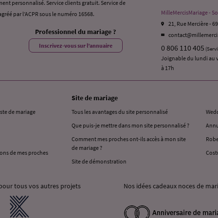
ent personnalisé. Service clients gratuit. Service de
MilleMercisMariage - So
gréé par l’ACPR sous le numéro 16568.
21, Rue Mercière - 6
Professionnel du mariage ?
contact@millemerc
Inscrivez-vous sur l’annuaire
0 806 110 405
(Serv
Joignable du lundi au 
à 17h
Site de mariage
iste de mariage
Tous les avantages du site personnalisé
Wedd
Que puis-je mettre dans mon site personnalisé ?
Annu
Comment mes proches ont-ils accès à mon site
Robe
de mariage ?
ons de mes proches
Cost
Site de démonstration
pour tous vos autres projets
Nos idées cadeaux noces de mar