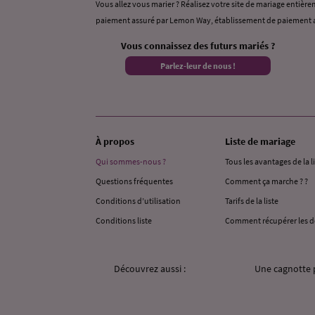
Vous allez vous marier ? Réalisez votre site de mariage entièrem
paiement assuré par Lemon Way, établissement de paiement a
Vous connaissez des futurs mariés ?
Parlez-leur de nous !
À propos
Liste de mariage
Qui sommes-nous ?
Tous les avantages de la l
Questions fréquentes
Comment ça marche ? ?
Conditions d’utilisation
Tarifs de la liste
Conditions liste
Comment récupérer les d
Découvrez aussi :
Une cagnotte 