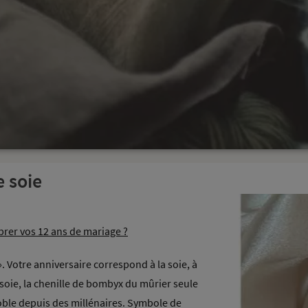
e soie
brer vos 12 ans de mariage ?
». Votre anniversaire correspond à la soie, à
 à soie, la chenille de bombyx du mûrier seule
noble depuis des millénaires. Symbole de