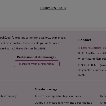
Toutes les noces
 marché, qui fonctionne comme une cagnotte de mariage .
Contact
ent personnalisé. Service clients gratuit. Service de
MilleMercisMariage - So
gréé par l’ACPR sous le numéro 16568.
21, Rue Mercière - 6
Professionnel du mariage ?
contact@millemerc
Inscrivez-vous sur l’annuaire
0 806 110 405
(Serv
Joignable du lundi au 
à 17h
Site de mariage
iste de mariage
Tous les avantages du site personnalisé
Wedd
Que puis-je mettre dans mon site personnalisé ?
Annu