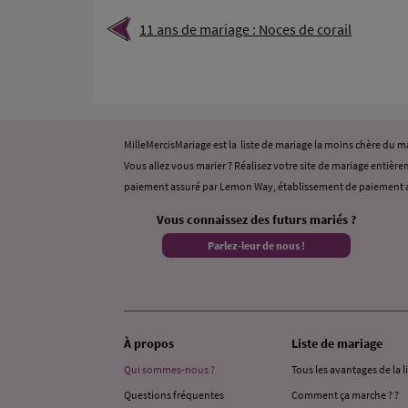
11 ans de mariage : Noces de corail
MilleMercisMariage est la liste de mariage la moins chère du
Vous allez vous marier ? Réalisez votre site de mariage entièrem
paiement assuré par Lemon Way, établissement de paiement a
Vous connaissez des futurs mariés ?
Parlez-leur de nous !
À propos
Liste de mariage
Qui sommes-nous ?
Tous les avantages de la l
Questions fréquentes
Comment ça marche ? ?