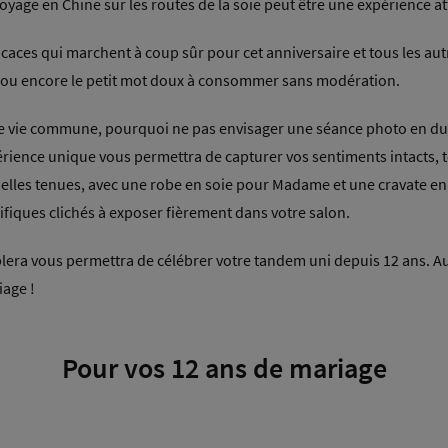
oyage en Chine sur les routes de la soie peut être une expérience at
icaces qui marchent à coup sûr pour cet anniversaire et tous les aut
é ou encore le petit mot doux à consommer sans modération.
 vie commune, pourquoi ne pas envisager une séance photo en duo 
érience unique vous permettra de capturer vos sentiments intacts, té
s belles tenues, avec une robe en soie pour Madame et une cravate e
iques clichés à exposer fièrement dans votre salon.
era vous permettra de célébrer votre tandem uni depuis 12 ans. A
iage !
Pour vos 12 ans de mariage