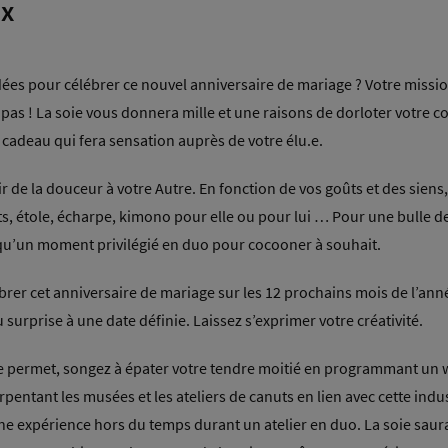
ux
dées pour célébrer ce nouvel anniversaire de mariage ? Votre missio
 pas ! La soie vous donnera mille et une raisons de dorloter votre c
 cadeau qui fera sensation auprès de votre élu.e.
r de la douceur à votre Autre. En fonction de vos goûts et des siens,
ts, étole, écharpe, kimono pour elle ou pour lui … Pour une bulle 
qu’un moment privilégié en duo pour cocooner à souhait.
rer cet anniversaire de mariage sur les 12 prochains mois de l’anné
u surprise à une date définie. Laissez s’exprimer votre créativité.
 le permet, songez à épater votre tendre moitié en programmant un
pentant les musées et les ateliers de canuts en lien avec cette indus
une expérience hors du temps durant un atelier en duo. La soie saura