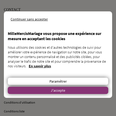
CONTACT
MilleMercisMariage - Société M Pour Toujours :
Continuer sans accepter
21, Rue Mercière - 69002 Lyon
contact@millemercismariage.com
MilleMercisMariage vous propose une expérience sur
0 806 110 405
mesure en acceptant les cookies
(Service gratuit hors coût opérateur)
Joignable du lundi au vendredi de 10h à 13h et de 14h à 17h
Nous utilisons des cookies et d'autres technologies de suivi pour
améliorer votre expérience de navigation sur notre site, pour vous
Français
LANGUE
montrer un contenu personnalisé et des publicités ciblées, pour
analyser le trafic de notre site et pour comprendre la provenance de
nos visiteurs.
En savoir plus
À PROPOS
Paramétrer
Qui sommes-nous ?
J'accepte
Questions fréquentes
Conditions d’utilisation
Conditions liste