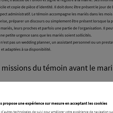
 et copie de pièce d’identité. Il doit donc être présent le jour de l
spect administratif. Le témoin accompagne les mariés dans les mois 
urprise, préparer un discours ou simplement être présent lorsque la
s mariés, leurs proches et parfois une partie de l’organisation. Il peu
une petite urgence sans que les mariés soient sollicités.
 n’est pas un wedding planner, un assistant personnel ou un prestat
s et adaptées à sa disponibilité.
 missions du témoin avant le mar
ieurs façons. Son aide peut être très concrète : accompagner un essa
enterrement de vie de jeune fille ou de garçon.
ussi précieux : écouter, rassurer, dédramatiser, aider les mariés à t
s propose une expérience sur mesure en acceptant les cookies
s de toutes parts. Un témoin proche peut les aider à revenir à l’ess
 d'autres technologies de suivi pour améliorer votre expérience de navigation sur