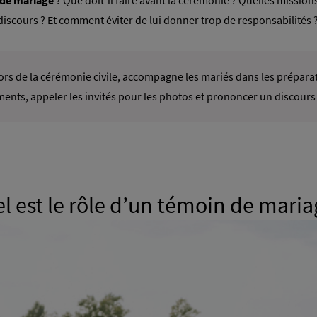
 de mariage
? Que doit-il faire avant la cérémonie ? Quelles missions 
discours ? Et comment éviter de lui donner trop de responsabilités 
ors de la cérémonie civile, accompagne les mariés dans les préparatif
ents, appeler les invités pour les photos et prononcer un discours s
l est le rôle d’un témoin de maria