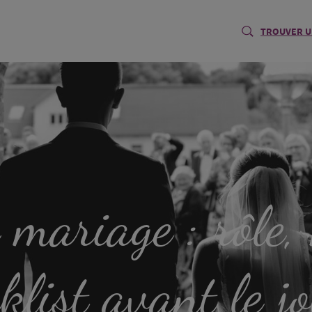
TROUVER U
mariage : rôle,
klist avant le j