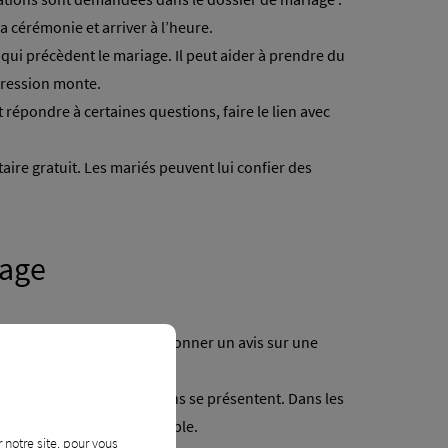
a cérémonie et arriver à l’heure.
qui précèdent le mariage. Il peut aider à prendre du
 pression monte.
t répondre à certaines questions, faire le lien avec
aire gratuit. Les mariés peuvent lui confier des
iage
yage, relire un discours, donner un avis sur une
rancher lorsque trop d’options se présentent. Dans les
entiel : ce qui leur ressemble.
 notre site, pour vous