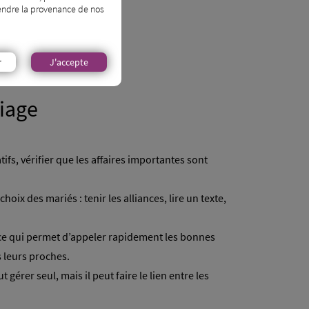
prendre la provenance de nos
r
J'accepte
riage
ifs, vérifier que les affaires importantes sont
hoix des mariés : tenir les alliances, lire un texte,
, ce qui permet d’appeler rapidement les bonnes
 leurs proches.
gérer seul, mais il peut faire le lien entre les