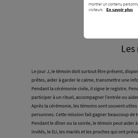
montrer un contenu personnal
visiteurs.
En savoir plus
Les 
Le jour J, le témoin doit surtout être présent, dispo
prêtes, aider à garder le calme, transmettre une in
Pendant la cérémonie civile, il signe le registre. Pen
participer à un rituel, accompagner l’entrée ou aide
Après la cérémonie, les témoins sont souvent utiles
personnes. Cette mission fait gagner beaucoup de 
Pendant le dîner ou la soirée, le témoin peut aider à 
invités, le DJ, les mariés et les proches qui ont prév