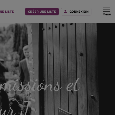
NE LISTE
CRÉER UNE LISTE
CONNEXION
 missions et
our J