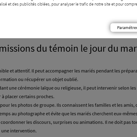
isé et des publicités ciblées, pour analyser le trafic de notre site et pour com
Créer ma liste de mariage
Paramétre
missions du témoin le jour du ma
nible et attentif. Il peut accompagner les mariés pendant les préparat
formation ou récupérer un objet oublié.
dant une cérémonie laïque ou religieuse, il peut intervenir selon les c
r à placer certains proches.
 pour les photos de groupe. Ils connaissent les familles et les amis
temps au photographe et évite que les mariés cherchent eux-mêmes
coordonner les discours, surprises ou animations. Il ne doit pas tout 
u une intervention.