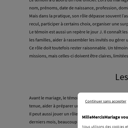
nom, prénoms, date de naissance, profession, domicile
Mais dans la pratique, son rôle dépasse souvent l’a
recul, participer à certains choix, organiser une s
Le témoin est aussi un repère le jour J. Il connaît le
les familles, aider à rassembler les invités ou gérer 
Ce rôle doit toutefois rester raisonnable. Un témoin
missions, mais celles-ci doivent être claires, limitée
Les
Avant le mariage, le témoin peut intervenir de plus
Continuer sans accepter
tenue, aider à préparer une surprise ou organiser l’
Il peut aussi jouer un rôle plus discret, mais tout a
MilleMercisMariage vou
derniers mois, beaucoup de couples reçoivent des avi
Nous utilisons des cookies et