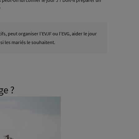
peut-on lui confier le jour J ? Doit-il préparer un
?
s, peut organiser l’EVJF ou l’EVG, aider le jour
i les mariés le souhaitent.
ge ?