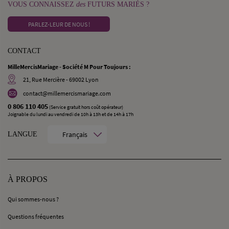
VOUS CONNAISSEZ
des
FUTURS MARIÉS ?
PARLEZ-LEUR DE NOUS !
CONTACT
MilleMercisMariage - Société M Pour Toujours :
21, Rue Mercière - 69002 Lyon
contact@millemercismariage.com
0 806 110 405
(Service gratuit hors coût opérateur)
Joignable du lundi au vendredi de 10h à 13h et de 14h à 17h
Français
LANGUE
À PROPOS
Qui sommes-nous ?
Questions fréquentes