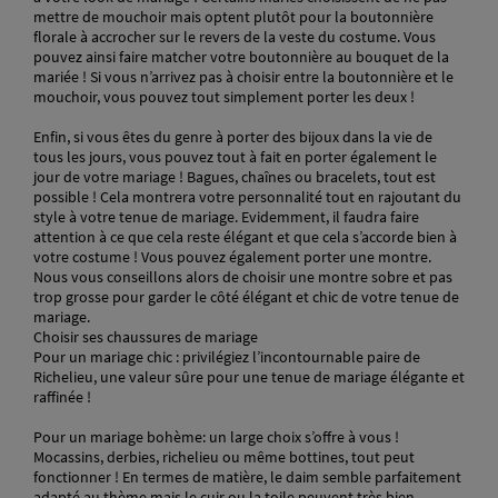
mettre de mouchoir mais optent plutôt pour la boutonnière
florale à accrocher sur le revers de la veste du costume. Vous
pouvez ainsi faire matcher votre boutonnière au bouquet de la
mariée ! Si vous n’arrivez pas à choisir entre la boutonnière et le
mouchoir, vous pouvez tout simplement porter les deux !
Enfin, si vous êtes du genre à porter des bijoux dans la vie de
tous les jours, vous pouvez tout à fait en porter également le
jour de votre mariage ! Bagues, chaînes ou bracelets, tout est
possible ! Cela montrera votre personnalité tout en rajoutant du
style à votre tenue de mariage. Evidemment, il faudra faire
attention à ce que cela reste élégant et que cela s’accorde bien à
votre costume ! Vous pouvez également porter une montre.
Nous vous conseillons alors de choisir une montre sobre et pas
trop grosse pour garder le côté élégant et chic de votre tenue de
mariage.
Choisir ses chaussures de mariage
Pour un mariage chic : privilégiez l’incontournable paire de
Richelieu, une valeur sûre pour une tenue de mariage élégante et
raffinée !
Pour un mariage bohème: un large choix s’offre à vous !
Mocassins, derbies, richelieu ou même bottines, tout peut
fonctionner ! En termes de matière, le daim semble parfaitement
adapté au thème mais le cuir ou la toile peuvent très bien