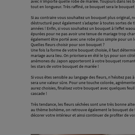
avec n’importe quelle robe de mariée. Toujours dans les
tout en longueur. Très raffiné, ce bouquet sera le bouquet
Si au contraire vous souhaitez un bouquet plus original,
déstructuré peut également s’adapter à toutes sortes de t
années ! Enfin, si vous souhaitez un bouquet à l’effet wao
épurées pour ne pas avoir une tenue de mariage trop chargée
également être porté avec une robe plus simple pour un l
Quelles fleurs choisir pour son bouquet ?
Une fois la forme de votre bouquet choisie, il faut détermi
mariage aura lieu. On priorisera en été le lys pour son côt
anémones du Japon apporteront à votre bouquet romantisme 
les stars de votre bouquet de mariée !
Si vous êtes sensible au langage des fleurs, n’hésitez pas
sera une valeur sûre. Pour une touche colorée, agrémente
aurez choisies, finalisez votre bouquet avec quelques feuill
cascade !
Très tendance, les fleurs séchées sont une très bonne alt
au thème bohème, on retrouve également le bouquet de fl
décorer votre intérieur et ainsi continuer de profiter de vo