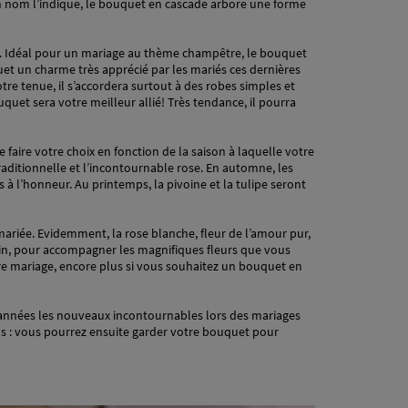
n nom l’indique, le bouquet en cascade arbore une forme
e. Idéal pour un mariage au thème champêtre, le bouquet
et un charme très apprécié par les mariés ces dernières
tre tenue, il s’accordera surtout à des robes simples et
quet sera votre meilleur allié! Très tendance, il pourra
 faire votre choix en fonction de la saison à laquelle votre
traditionnelle et l’incontournable rose. En automne, les
 l’honneur. Au printemps, la pivoine et la tulipe seront
mariée. Evidemment, la rose blanche, fleur de l’amour pur,
in, pour accompagner les magnifiques fleurs que vous
votre mariage, encore plus si vous souhaitez un bouquet en
s années les nouveaux incontournables lors des mariages
 : vous pourrez ensuite garder votre bouquet pour