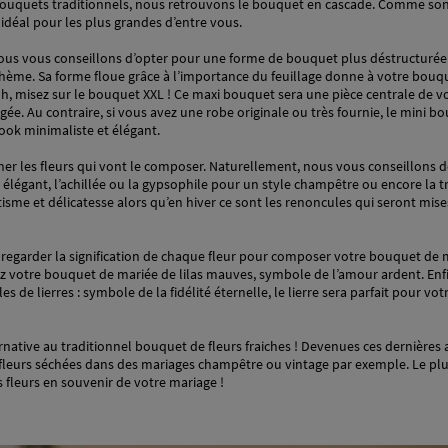
 bouquets traditionnels, nous retrouvons le bouquet en cascade. Comme so
 idéal pour les plus grandes d’entre vous.
 nous vous conseillons d’opter pour une forme de bouquet plus déstructuré
hème. Sa forme floue grâce à l’importance du feuillage donne à votre bouqu
uh, misez sur le bouquet XXL ! Ce maxi bouquet sera une pièce centrale de vo
. Au contraire, si vous avez une robe originale ou très fournie, le mini bou
ook minimaliste et élégant.
ner les fleurs qui vont le composer. Naturellement, nous vous conseillons de
é élégant, l’achillée ou la gypsophile pour un style champêtre ou encore la 
et délicatesse alors qu’en hiver ce sont les renoncules qui seront mises à
 à regarder la signification de chaque fleur pour composer votre bouquet de 
z votre bouquet de mariée de lilas mauves, symbole de l’amour ardent. Enf
es de lierres : symbole de la fidélité éternelle, le lierre sera parfait pour 
ernative au traditionnel bouquet de fleurs fraiches ! Devenues ces dernière
eurs séchées dans des mariages champêtre ou vintage par exemple. Le plus
s fleurs en souvenir de votre mariage !