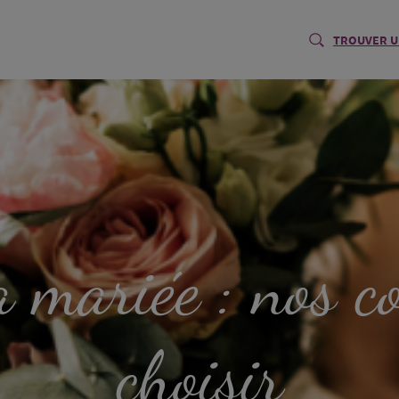
TROUVER U
 mariée : nos co
choisir