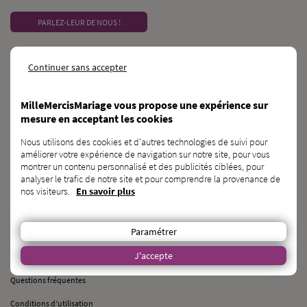
PARLEZ-LEUR DE NOUS !
CONTACT
Continuer sans accepter
MilleMercisMariage - Société M Pour Toujours :
21, Rue Mercière - 69002 Lyon
MilleMercisMariage vous propose une expérience sur
contact@millemercismariage.com
mesure en acceptant les cookies
0 806 110 405
(Service gratuit hors coût opérateur)
Nous utilisons des cookies et d'autres technologies de suivi pour
Joignable du lundi au vendredi de 10h à 13h et de 14h à 17h
améliorer votre expérience de navigation sur notre site, pour vous
montrer un contenu personnalisé et des publicités ciblées, pour
Français
LANGUE
analyser le trafic de notre site et pour comprendre la provenance de
nos visiteurs.
En savoir plus
À PROPOS
Paramétrer
J'accepte
Qui sommes-nous ?
Questions fréquentes
Conditions d’utilisation