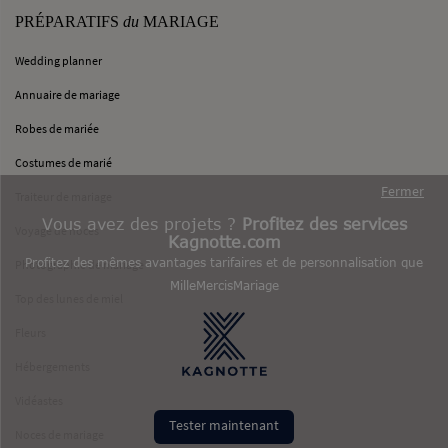
PRÉPARATIFS
du
MARIAGE
Wedding planner
Annuaire de mariage
Robes de mariée
Costumes de marié
Fermer
Traiteur de mariage
Vous avez des projets ?
Profitez des services
Voyage de noces
Kagnotte.com
Profitez des mêmes avantages tarifaires et de personnalisation que
Photographie de mariage
MilleMercisMariage
Top des lunes de miel
Fleurs
Hébergements
Vidéastes
Tester maintenant
Noces de mariage