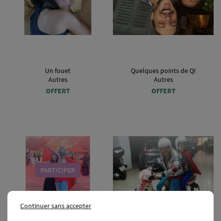
Un fouet
Quelques points de QI
Autres
Autres
OFFERT
OFFERT
PARTICIPER
Continuer sans accepter