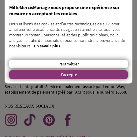
MilleMercisMariage vous propose une expérience sur
Malle à Déguisements
Encore des déguisements
mesure en acceptant les cookies
Autres
Autres
Nous utilisons des cookies et d'autres technologies de suivi pour
OFFERT
améliorer votre expérience de navigation sur notre site, pour vous
montrer un contenu personnalisé et des publicités ciblées, pour
analyser le trafic de notre site et pour comprendre la provenance de
nos visiteurs.
En savoir plus
Paramétrer
MilleMercisMariage est la liste de mariage la moins chère du marché,
J'accepte
qui fonctionne comme une cagnotte de mariage . Vous allez vous
marier ? Réalisez votre site de mariage entièrement personnalisé.
Service clients gratuit. Service de paiement assuré par Lemon Way,
établissement de paiement agréé par l’ACPR sous le numéro 16568.
NOS RÉSEAUX SOCIAUX