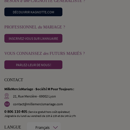
BESOIN
d’une
CAGNOTTE GÉNÉRALISTE ?
DÉCOUVRIR KAGNOTTE.COM
PROFESSIONNEL
du
MARIAGE ?
INSCRIVEZ-VOUS SUR L’ANNUAIRE
VOUS CONNAISSEZ
des
FUTURS MARIÉS ?
PARLEZ-LEUR DE NOUS !
CONTACT
MilleMercisMariage - Société M Pour Toujours :
21, Rue Mercière - 69002 Lyon
contact@millemercismariage.com
0 806 110 405
(Service gratuit hors coût opérateur)
Joignable du lundi au vendredi de 10h à 13h et de 14h à 17h
Français
LANGUE