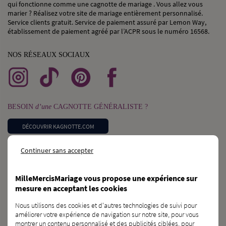
qui fonctionne comme une cagnotte de mariage . Vous allez vous
marier ? Réalisez votre site de mariage entièrement personnalisé.
Service clients gratuit. Service de paiement assuré par Lemon Way,
établissement de paiement agréé par l’ACPR sous le numéro 16568.
NOS RÉSEAUX SOCIAUX
BESOIN
d’une
CAGNOTTE GÉNÉRALISTE ?
DÉCOUVRIR KAGNOTTE.COM
Continuer sans accepter
PROFESSIONNEL
du
MARIAGE ?
INSCRIVEZ-VOUS SUR L’ANNUAIRE
MilleMercisMariage vous propose une expérience sur
mesure en acceptant les cookies
VOUS CONNAISSEZ
des
FUTURS MARIÉS ?
Nous utilisons des cookies et d'autres technologies de suivi pour
améliorer votre expérience de navigation sur notre site, pour vous
PARLEZ-LEUR DE NOUS !
montrer un contenu personnalisé et des publicités ciblées, pour