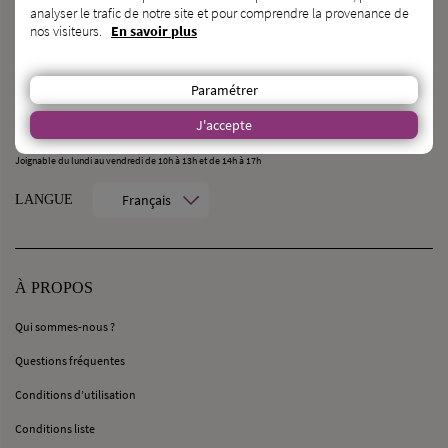
analyser le trafic de notre site et pour comprendre la provenance de
nos visiteurs.
En savoir plus
CONTACT
MilleMercisMariage - Société M Pour Toujours :
Paramétrer
21, Rue Mercière - 69002 Lyon
contact@millemercismariage.com
J'accepte
0 806 110 405
(Service gratuit hors coût opérateur)
Joignable du lundi au vendredi de 10h à 13h et de 14h à 17h
Français
LANGUE
À PROPOS
Qui sommes-nous ?
Questions fréquentes
Conditions d’utilisation
Conditions liste