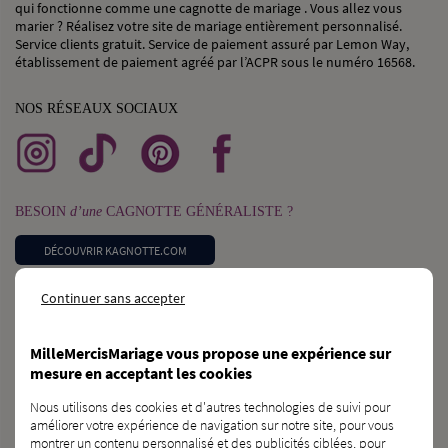
qui fonctionne comme une cagnotte de mariage . Vous allez vous
marier ? Réalisez votre site de mariage entièrement personnalisé.
Service clients gratuit. Service de paiement assuré par Lemon Way,
établissement de paiement agréé par l’ACPR sous le numéro 16568.
NOS RÉSEAUX SOCIAUX
BESOIN
d’une
CAGNOTTE GÉNÉRALISTE ?
DÉCOUVRIR KAGNOTTE.COM
Continuer sans accepter
PROFESSIONNEL
du
MARIAGE ?
INSCRIVEZ-VOUS SUR L’ANNUAIRE
MilleMercisMariage vous propose une expérience sur
mesure en acceptant les cookies
VOUS CONNAISSEZ
des
FUTURS MARIÉS ?
Nous utilisons des cookies et d'autres technologies de suivi pour
améliorer votre expérience de navigation sur notre site, pour vous
PARLEZ-LEUR DE NOUS !
montrer un contenu personnalisé et des publicités ciblées, pour