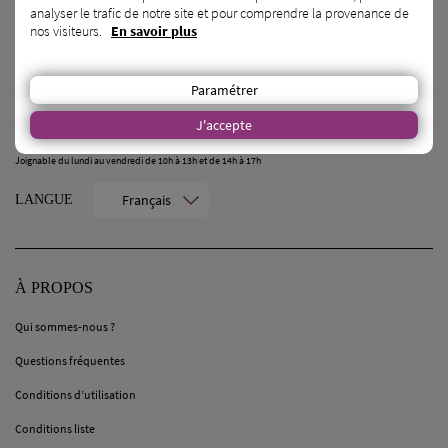
analyser le trafic de notre site et pour comprendre la provenance de
nos visiteurs.
En savoir plus
CONTACT
MilleMercisMariage - Société M Pour Toujours :
Paramétrer
21, Rue Mercière - 69002 Lyon
contact@millemercismariage.com
J'accepte
0 806 110 405
(Service gratuit hors coût opérateur)
Joignable du lundi au vendredi de 10h à 13h et de 14h à 17h
Français
LANGUE
À PROPOS
Qui sommes-nous ?
Questions fréquentes
Conditions d’utilisation
Conditions liste