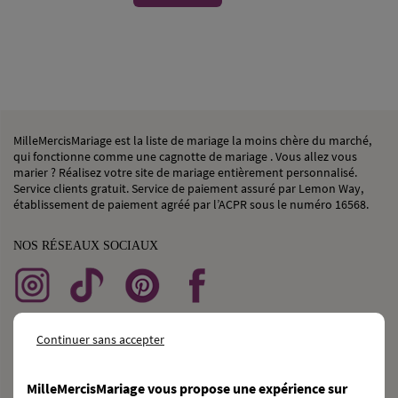
MilleMercisMariage est la liste de mariage la moins chère du marché,
qui fonctionne comme une cagnotte de mariage . Vous allez vous
marier ? Réalisez votre site de mariage entièrement personnalisé.
Service clients gratuit. Service de paiement assuré par Lemon Way,
établissement de paiement agréé par l’ACPR sous le numéro 16568.
NOS RÉSEAUX SOCIAUX
BESOIN
d’une
CAGNOTTE GÉNÉRALISTE ?
Continuer sans accepter
DÉCOUVRIR KAGNOTTE.COM
MilleMercisMariage vous propose une expérience sur