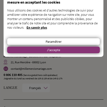
mesure en acceptant les cookies
PROFESSIONNEL
du
MARIAGE ?
Nous utilisons des cookies et d'autres technologies de suivi pour
améliorer votre expérience de navigation sur notre site, pour vous
INSCRIVEZ-VOUS SUR L’ANNUAIRE
montrer un contenu personnalisé et des publicités ciblées, pour
analyser le trafic de notre site et pour comprendre la provenance de
nos visiteurs.
En savoir plus
VOUS CONNAISSEZ
des
FUTURS MARIÉS ?
PARLEZ-LEUR DE NOUS !
Paramétrer
CONTACT
J'accepte
MilleMercisMariage - Société M Pour Toujours :
21, Rue Mercière - 69002 Lyon
contact@millemercismariage.com
0 806 110 405
(Service gratuit hors coût opérateur)
Joignable du lundi au vendredi de 10h à 13h et de 14h à 17h
Français
LANGUE