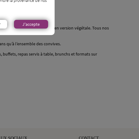
prendre la provenance de nos
r
J'accepte
ançaise et asiatique, revisités en version végétale. Tous nos
ans qu’à l’ensemble des convives.
uffets, repas servis à table, brunchs et formats sur
AUX SOCIAUX
CONTACT