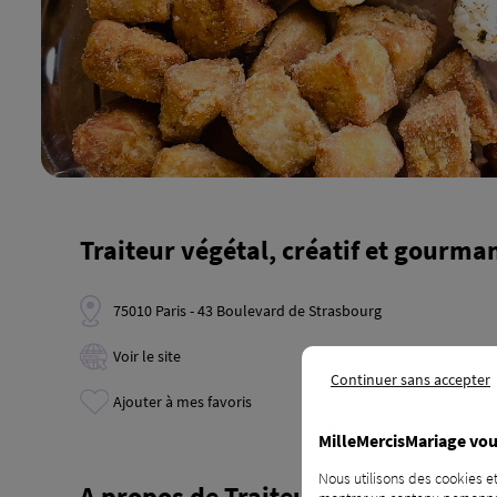
Traiteur végétal, créatif et gourma
75010 Paris - 43 Boulevard de Strasbourg
Voir le site
Continuer sans accepter
Ajouter à mes favoris
MilleMercisMariage vou
Nous utilisons des cookies et
A propos de Traiteur végétal, créat