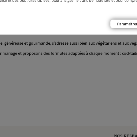
isé et des publicités ciblées, pour analyser le trafic de notre site et pour com
n, basé à Paris.
Paramétre
t familier, mêlant saveurs nouvelles et grands classiques de la gastronomie fr
ine, généreuse et gourmande, s’adresse aussi bien aux végétariens et aux veg
 mariage et proposons des formules adaptées à chaque moment : cocktails, b
NOS RÉSE