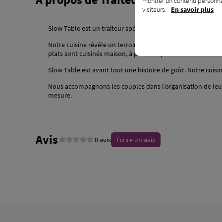
montrer un contenu personnal
visiteurs.
En savoir plus
Slow Table est un traiteur spécialisé dans les mariages vega
Notre cuisine révèle un terroir végétal à la fois étonnant e
plats sont cuisinés maison, à partir de produits de saison.
Slow Table est avant tout une histoire de goût. Notre cuis
Nous accompagnons les couples dans l’organisation de leur
mesure.
Avis
0 avis
Écrire un avis