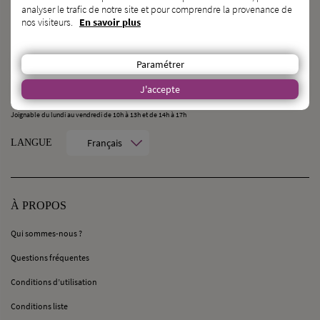
analyser le trafic de notre site et pour comprendre la provenance de
nos visiteurs.
En savoir plus
CONTACT
MilleMercisMariage - Société M Pour Toujours :
Paramétrer
21, Rue Mercière - 69002 Lyon
contact@millemercismariage.com
J'accepte
0 806 110 405
(Service gratuit hors coût opérateur)
Joignable du lundi au vendredi de 10h à 13h et de 14h à 17h
Français
LANGUE
À PROPOS
Qui sommes-nous ?
Questions fréquentes
Conditions d’utilisation
Conditions liste