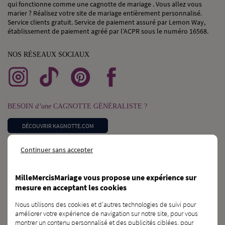
qui fonctionne comme une cagnotte de mariage . Vous allez vous
marier ? Réalisez votre site de mariage entièrement personnalisé.
Service clients gratuit. Service de paiement assuré par Lemon Way,
établissement de paiement agréé par l’ACPR sous le numéro 16568.
NOS RÉSEAUX SOCIAUX
BESOIN
d’une
CAGNOTTE GÉNÉRALISTE ?
DÉCOUVRIR KAGNOTTE.COM
Continuer sans accepter
PROFESSIONNEL
du
MARIAGE ?
INSCRIVEZ-VOUS SUR L’ANNUAIRE
MilleMercisMariage vous propose une expérience sur
mesure en acceptant les cookies
VOUS CONNAISSEZ
des
FUTURS MARIÉS ?
Nous utilisons des cookies et d'autres technologies de suivi pour
améliorer votre expérience de navigation sur notre site, pour vous
PARLEZ-LEUR DE NOUS !
montrer un contenu personnalisé et des publicités ciblées, pour