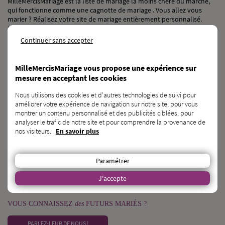
MilleMercisMariage est la liste de mariage la moins chère du marché,
qui fonctionne comme une cagnotte de mariage . Vous allez vous
marier ? Réalisez votre site de mariage entièrement personnalisé.
Service clients gratuit. Service de paiement assuré par Lemon Way,
établissement de paiement agréé par l’ACPR sous le numéro 16568.
Continuer sans accepter
NOS RÉSEAUX SOCIAUX
MilleMercisMariage vous propose une expérience sur
mesure en acceptant les cookies
Nous utilisons des cookies et d'autres technologies de suivi pour
améliorer votre expérience de navigation sur notre site, pour vous
montrer un contenu personnalisé et des publicités ciblées, pour
BESOIN
d’une
CAGNOTTE GÉNÉRALISTE ?
analyser le trafic de notre site et pour comprendre la provenance de
nos visiteurs.
En savoir plus
DÉCOUVRIR KAGNOTTE.COM
PROFESSIONNEL
du
MARIAGE ?
Paramétrer
INSCRIVEZ-VOUS SUR L’ANNUAIRE
J'accepte
VOUS CONNAISSEZ
des
FUTURS MARIÉS ?
PARLEZ-LEUR DE NOUS !