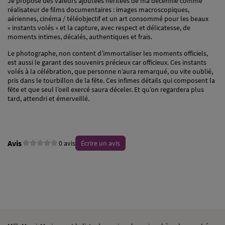
Je propose des valeurs ajoutées héritées de ma décennie comme
réalisateur de films documentaires : images macroscopiques,
aériennes, cinéma / téléobjectif et un art consommé pour les beaux
« instants volés » et la capture, avec respect et délicatesse, de
moments intimes, décalés, authentiques et frais.
Le photographe, non content d’immortaliser les moments officiels,
est aussi le garant des souvenirs précieux car officieux. Ces instants
volés à la célébration, que personne n’aura remarqué, ou vite oublié,
pris dans le tourbillon de la fête. Ces infimes détails qui composent la
fête et que seul l’oeil exercé saura déceler. Et qu’on regardera plus
tard, attendri et émerveillé.
Avis
0 avis
Écrire un avis