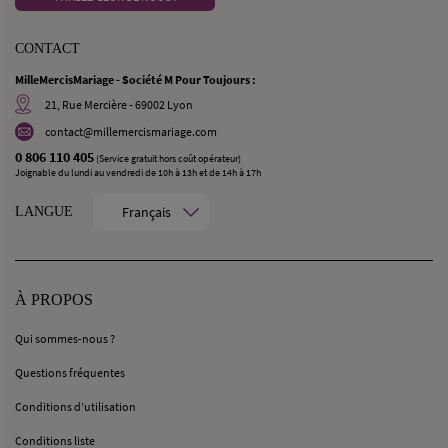
CONTACT
MilleMercisMariage - Société M Pour Toujours :
21, Rue Mercière - 69002 Lyon
contact@millemercismariage.com
0 806 110 405
(Service gratuit hors coût opérateur)
Joignable du lundi au vendredi de 10h à 13h et de 14h à 17h
Français
LANGUE
À PROPOS
Qui sommes-nous ?
Questions fréquentes
Conditions d’utilisation
Conditions liste