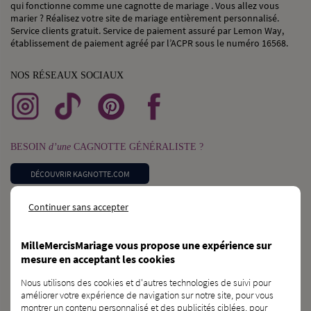
qui fonctionne comme une cagnotte de mariage . Vous allez vous
marier ? Réalisez votre site de mariage entièrement personnalisé.
Service clients gratuit. Service de paiement assuré par Lemon Way,
établissement de paiement agréé par l’ACPR sous le numéro 16568.
NOS RÉSEAUX SOCIAUX
BESOIN
d’une
CAGNOTTE GÉNÉRALISTE ?
DÉCOUVRIR KAGNOTTE.COM
Continuer sans accepter
PROFESSIONNEL
du
MARIAGE ?
INSCRIVEZ-VOUS SUR L’ANNUAIRE
MilleMercisMariage vous propose une expérience sur
mesure en acceptant les cookies
VOUS CONNAISSEZ
des
FUTURS MARIÉS ?
Nous utilisons des cookies et d'autres technologies de suivi pour
améliorer votre expérience de navigation sur notre site, pour vous
PARLEZ-LEUR DE NOUS !
montrer un contenu personnalisé et des publicités ciblées, pour