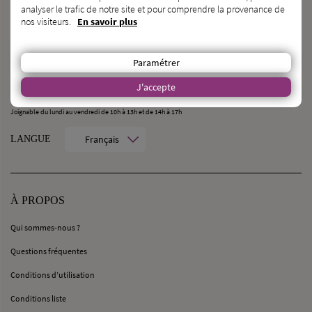
analyser le trafic de notre site et pour comprendre la provenance de
nos visiteurs.
En savoir plus
CONTACT
MilleMercisMariage - Société M Pour Toujours :
Paramétrer
21, Rue Mercière - 69002 Lyon
contact@millemercismariage.com
J'accepte
0 806 110 405
(Service gratuit hors coût opérateur)
Joignable du lundi au vendredi de 10h à 13h et de 14h à 17h
Français
LANGUE
À PROPOS
Qui sommes-nous ?
Questions fréquentes
Conditions d’utilisation
Conditions liste