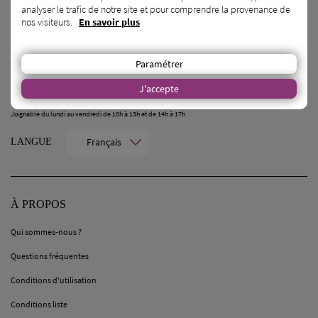
analyser le trafic de notre site et pour comprendre la provenance de
nos visiteurs.
En savoir plus
CONTACT
MilleMercisMariage - Société M Pour Toujours :
Paramétrer
21, Rue Mercière - 69002 Lyon
contact@millemercismariage.com
J'accepte
0 806 110 405
(Service gratuit hors coût opérateur)
Joignable du lundi au vendredi de 10h à 13h et de 14h à 17h
Français
LANGUE
À PROPOS
Qui sommes-nous ?
Questions fréquentes
Conditions d’utilisation
Conditions liste