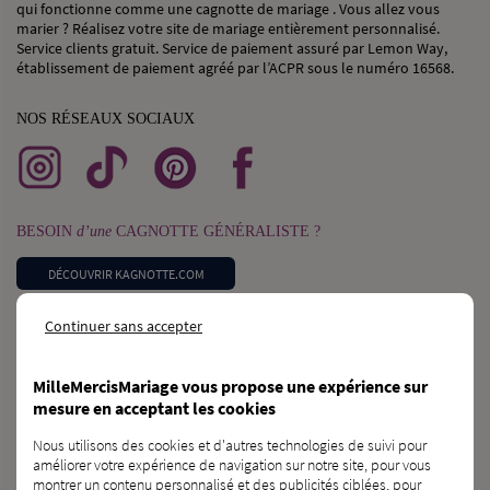
qui fonctionne comme une cagnotte de mariage . Vous allez vous
marier ? Réalisez votre site de mariage entièrement personnalisé.
Service clients gratuit. Service de paiement assuré par Lemon Way,
établissement de paiement agréé par l’ACPR sous le numéro 16568.
NOS RÉSEAUX SOCIAUX
BESOIN
d’une
CAGNOTTE GÉNÉRALISTE ?
DÉCOUVRIR KAGNOTTE.COM
Continuer sans accepter
PROFESSIONNEL
du
MARIAGE ?
INSCRIVEZ-VOUS SUR L’ANNUAIRE
MilleMercisMariage vous propose une expérience sur
mesure en acceptant les cookies
VOUS CONNAISSEZ
des
FUTURS MARIÉS ?
Nous utilisons des cookies et d'autres technologies de suivi pour
améliorer votre expérience de navigation sur notre site, pour vous
PARLEZ-LEUR DE NOUS !
montrer un contenu personnalisé et des publicités ciblées, pour