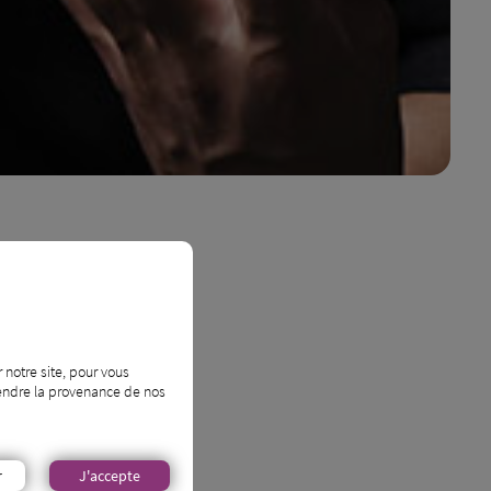
lus ?
 notre site, pour vous
prendre la provenance de nos
r
J'accepte