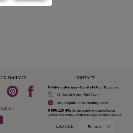
AUX SOCIAUX
CONTACT
MilleMercisMariage - Société M Pour Toujours :
21, Rue Mercière - 69002 Lyon
contact@millemercismariage.com
RIÉS ?
0 806 110 405
(Service gratuit hors coût opérateur)
Joignable du lundi au vendredi de 10h à 13h et de 14h à 17h
Français
LANGUE