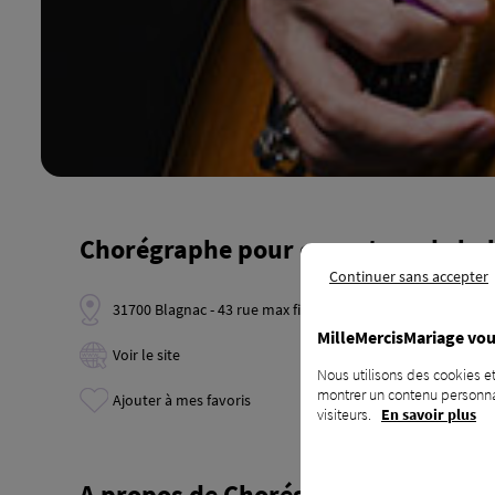
Chorégraphe pour ouverture de bal
Continuer sans accepter
31700 Blagnac - 43 rue max fischl D06
MilleMercisMariage vou
Voir le site
Nous utilisons des cookies et
montrer un contenu personnal
Ajouter à mes favoris
visiteurs.
En savoir plus
A propos de Chorégraphe pour ouve