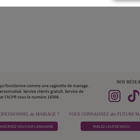
NOS RÉSE
, qui fonctionne comme une cagnotte de mariage .
rsonnalisé. Service clients gratuit. Service de
ar l’ACPR sous le numéro 16568.
OFESSIONNEL
du
MARIAGE ?
VOUS CONNAISSEZ
des
FUTURS MA
INSCRIVEZ-VOUS SUR L’ANNUAIRE
PARLEZ-LEUR DE NOUS !