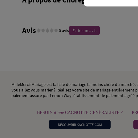
Avis
0 avis
Écrire un avis
MilleMercisMariage est la liste de mariage la moins chère du marché
Vous allez vous marier ? Réalisez votre site de mariage entièrement pe
paiement assuré par Lemon Way, établissement de paiement agréé p
BESOIN
d’une
CAGNOTTE GÉNÉRALISTE ?
PR
DÉCOUVRIR KAGNOTTE.COM