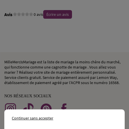
Avis
0 avis
Écrire un avis
MilleMercisMariage est la liste de mariage la moins chère du marché,
qui fonctionne comme une cagnotte de mariage . Vous allez vous
marier ? Réalisez votre site de mariage entièrement personnalisé.
Service clients gratuit. Service de paiement assuré par Lemon Way,
établissement de paiement agréé par l’ACPR sous le numéro 16568.
NOS RÉSEAUX SOCIAUX
Continuer sans accepter
BESOIN
d’une
CAGNOTTE GÉNÉRALISTE ?