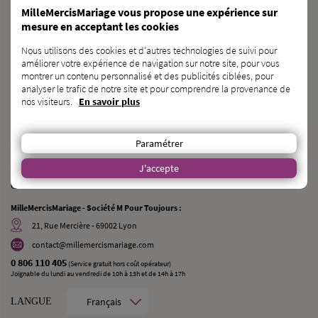
MilleMercisMariage vous propose une expérience sur
DÉCOUVRIR KAGNOTTE.COM
mesure en acceptant les cookies
Nous utilisons des cookies et d'autres technologies de suivi pour
PROFESSIONNEL
du
MARIAGE ?
améliorer votre expérience de navigation sur notre site, pour vous
montrer un contenu personnalisé et des publicités ciblées, pour
INSCRIVEZ-VOUS SUR L’ANNUAIRE
analyser le trafic de notre site et pour comprendre la provenance de
nos visiteurs.
En savoir plus
VOUS CONNAISSEZ
des
FUTURS MARIÉS ?
Paramétrer
PARLEZ-LEUR DE NOUS !
J'accepte
CONTACT
MilleMercisMariage - Société M Pour Toujours :
21, Rue Mercière - 69002 Lyon
contact@millemercismariage.com
0 806 110 405
(Service gratuit hors coût opérateur)
Joignable du lundi au vendredi de 10h à 13h et de 14h à 17h
Français
LANGUE