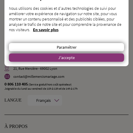
Nous utilisons des cookies et d'autres technologies de suivi pour
INSCRIVEZ-VOUS SUR L’ANNUAIRE
améliorer votre expérience de navigation sur notre site, pour vous
montrer un contenu personnalisé et des publicités ciblées, pour
analyser le trafic de notre site et pour comprendre la provenance de
VOUS CONNAISSEZ
des
FUTURS MARIÉS ?
nos visiteurs.
En savoir plus
PARLEZ-LEUR DE NOUS !
Paramétrer
CONTACT
J'accepte
MilleMercisMariage - Société M Pour Toujours :
21, Rue Mercière - 69002 Lyon
contact@millemercismariage.com
0 806 110 405
(Service gratuit hors coût opérateur)
Joignable du lundi au vendredi de 10h à 13h et de 14h à 17h
Français
LANGUE
À PROPOS