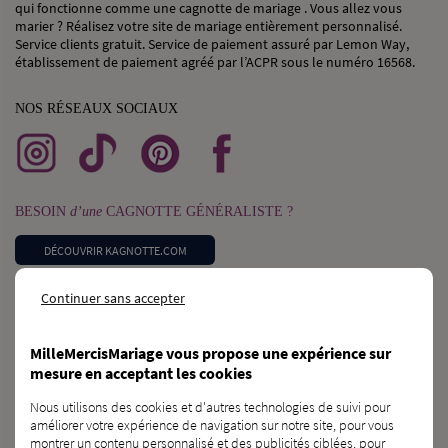
qui fonctionne comme une cagnotte de mariage . Vous allez vous
marier ? Réalisez votre site de mariage entièrement personnalisé.
Service clients gratuit. Service de paiement assuré par Lemon Way,
établissement de paiement agréé par l’ACPR sous le numéro 16568.
NOS RÉSEAUX SOCIAUX
BESOIN
d’une
CAGNOTTE GÉNÉRALISTE ?
DÉCOUVRIR KAGNOTTE.COM
Continuer sans accepter
PROFESSIONNEL
du
MARIAGE ?
INSCRIVEZ-VOUS SUR L’ANNUAIRE
MilleMercisMariage vous propose une expérience sur
mesure en acceptant les cookies
VOUS CONNAISSEZ
des
FUTURS MARIÉS ?
Nous utilisons des cookies et d'autres technologies de suivi pour
améliorer votre expérience de navigation sur notre site, pour vous
PARLEZ-LEUR DE NOUS !
montrer un contenu personnalisé et des publicités ciblées, pour