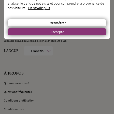
analyser le trafic de notre site et pour comprendre la provenance de
nos visiteurs.
En savoir plus
CONTACT
MilleMercisMariage - Société M Pour Toujours :
Paramétrer
21, Rue Mercière - 69002 Lyon
contact@millemercismariage.com
J'accepte
0 806 110 405
(Service gratuit hors coût opérateur)
Joignable du lundi au vendredi de 10h à 13h et de 14h à 17h
Français
LANGUE
À PROPOS
Qui sommes-nous ?
Questions fréquentes
Conditions d’utilisation
Conditions liste