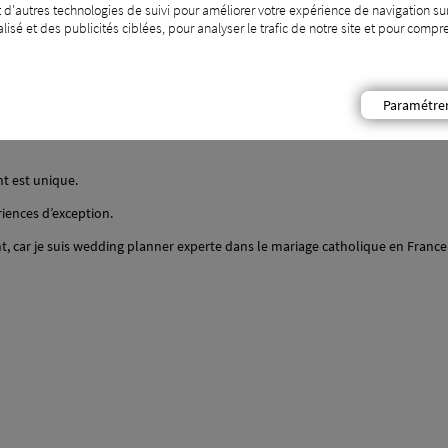
 d'autres technologies de suivi pour améliorer votre expérience de navigation sur
isé et des publicités ciblées, pour analyser le trafic de notre site et pour com
créer des moments d’exception. En tant qu’organisatrice d’événements hyper-l
Paramétre
ées et événements professionnels sur-mesure, avec un objectif clair : allier
 est unique.
iences d’exception.
t, car je suis wedding planner experte dans le mariage catholique en France