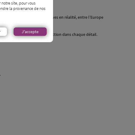
 notre site, pour vous
prendre la provenance de nos
uxueux, je transforme les rêves en réalité, entre l’Europe
r
J'accepte
 raffinement, émotions et perfection dans chaque détail.
.