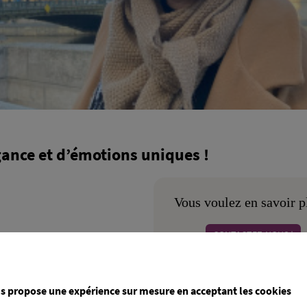
ance et d’émotions uniques !
Vous voulez en savoir p
CONTACTEZ-NOUS !
s propose une expérience sur mesure en acceptant les cookies
ivers d’élégance et d’émotions uniques !