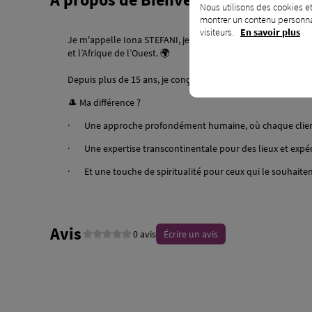
Nous utilisons des cookies et
montrer un contenu personnal
visiteurs.
En savoir plus
Je m'appelle Iona STEFANI, je suis passionnée par l’art de 
et l’Afrique de l’Ouest. 🌍
Depuis plus de 15 ans, je conçois des mariages, soirées priv
🎩 Ma différence ?
· Une approche profondément humaine, où chaque client
· Une expertise transcontinentale pour des lieux et expér
· Et une touche de spiritualité pour ceux qui le souhaiten
Avis
0 avis
Écrire un avis