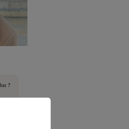
lus ?