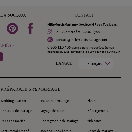
AUX SOCIAUX
CONTACT
MilleMercisMariage - Société M Pour Toujours :
21, Rue Mercière - 69002 Lyon
contact@millemercismariage.com
RIÉS ?
0 806 110 405
(Service gratuit hors coût opérateur)
Joignable du lundi au vendredi de 10h à 13h et de 14h à 17h
Français
LANGUE
PRÉPARATIFS
du
MARIAGE
Wedding planner
Traiteur de mariage
Fleurs
Annuaire de mariage
Voyage de noces
Hébergements
Robes de mariée
Photographie de mariage
Vidéastes
Costumes de marié
Top des lunes de miel
Noces de mariage