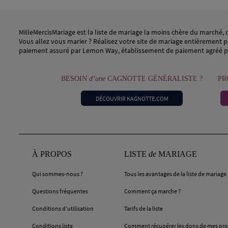
MilleMercisMariage est la liste de mariage la moins chère du marché
Vous allez vous marier ? Réalisez votre site de mariage entièrement pe
paiement assuré par Lemon Way, établissement de paiement agréé p
BESOIN
d’une
CAGNOTTE GÉNÉRALISTE ?
PR
DÉCOUVRIR KAGNOTTE.COM
À PROPOS
LISTE
de
MARIAGE
Qui sommes-nous ?
Tous les avantages de la liste de mariage
Questions fréquentes
Comment ça marche ?
Conditions d’utilisation
Tarifs de la liste
Conditions liste
Comment récupérer les dons de mes pro