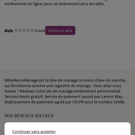
entièrement en ligne, pour un événement plus durable.
Avis
0 avis
Écrire un avis
MilleMercisMariage est la liste de mariage la moins chère du marché,
qui fonctionne comme une cagnotte de mariage . Vous allez vous
marier ? Réalisez votre site de mariage entièrement personnalisé.
Service clients gratuit. Service de paiement assuré par Lemon Way,
établissement de paiement agréé par l’ACPR sous le numéro 16568.
NOS RÉSEAUX SOCIAUX
Continuer sans accepter