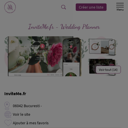
Créer une liste
InviteMe.fr - Wedding Planner
Voir tout (14)
InviteMe.fr
06042 Bucuresti -
Voir le site
Ajouter à mes favoris