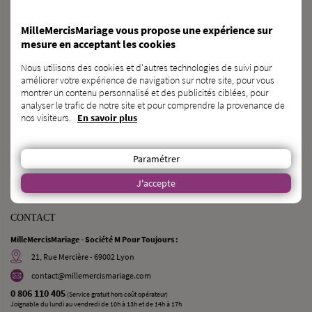
BESOIN
d’une
CAGNOTTE GÉNÉRALISTE ?
MilleMercisMariage vous propose une expérience sur
mesure en acceptant les cookies
DÉCOUVRIR KAGNOTTE.COM
Nous utilisons des cookies et d'autres technologies de suivi pour
améliorer votre expérience de navigation sur notre site, pour vous
PROFESSIONNEL
du
MARIAGE ?
montrer un contenu personnalisé et des publicités ciblées, pour
analyser le trafic de notre site et pour comprendre la provenance de
nos visiteurs.
En savoir plus
INSCRIVEZ-VOUS SUR L’ANNUAIRE
VOUS CONNAISSEZ
des
FUTURS MARIÉS ?
Paramétrer
PARLEZ-LEUR DE NOUS !
J'accepte
CONTACT
MilleMercisMariage - Société M Pour Toujours :
21, Rue Mercière - 69002 Lyon
contact@millemercismariage.com
0 806 110 405
(Service gratuit hors coût opérateur)
Joignable du lundi au vendredi de 10h à 13h et de 14h à 17h